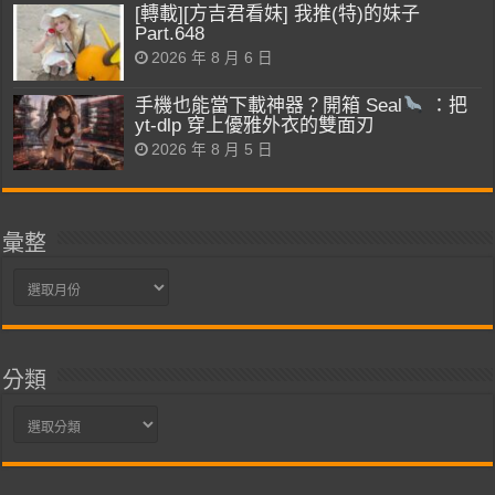
[轉載][方吉君看妹] 我推(特)的妹子
Part.648
2026 年 8 月 6 日
手機也能當下載神器？開箱 Seal
：把
yt-dlp 穿上優雅外衣的雙面刃
2026 年 8 月 5 日
彙整
彙
整
分類
分
類