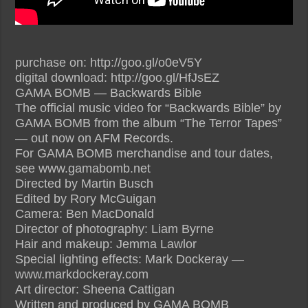
purchase on: http://goo.gl/o0eV5Y
digital download: http://goo.gl/HfJsEZ
GAMA BOMB — Backwards Bible
The official music video for “Backwards Bible” by
GAMA BOMB from the album “The Terror Tapes”
— out now on AFM Records.
For GAMA BOMB merchandise and tour dates,
see www.gamabomb.net
Directed by Martin Busch
Edited by Rory McGuigan
Camera: Ben MacDonald
Director of photography: Liam Byrne
Hair and makeup: Jemma Lawlor
Special lighting effects: Mark Dockeray —
www.markdockeray.com
Art director: Sheena Cattigan
Written and produced by GAMA BOMB