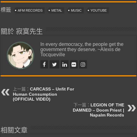
標籤
AFM RECORDS
METAL
MUSIC
YOUTUBE
關於 寂寞先生
In every democracy, the people get the
government they deserve. ~Alexis de
Tocqueville
上一篇：
CARCASS – Unfit For
Human Consumption
(OFFICIAL VIDEO)
下一篇：
LEGION OF THE
DAMNED – Doom Priest |
Napalm Records
相關文章