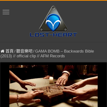
首頁
/
聽音樂吧
/
GAMA BOMB – Backwards Bible
(2013) // official clip // AFM Records