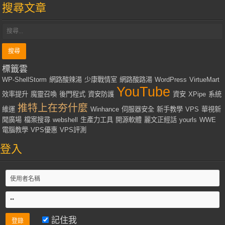
搜尋文章
標籤雲
WP-ShellStorm
網路酸辣湯
少康戰情室
網路酸路湯
WordPress
VirtueMart
YouTube
效率提升
魔靈召喚
後門程式
資安防護
資安
XPipe
系統
推特上在夯什麼
維運
Winhance
伺服器安全
新手教學
VPS
華視新
聞廣場
檔案搜尋
webshell
生產力工具
開源軟體
麗文正經話
yourls
WWE
電腦教學
VPS優惠
VPS評測
登入
記住我