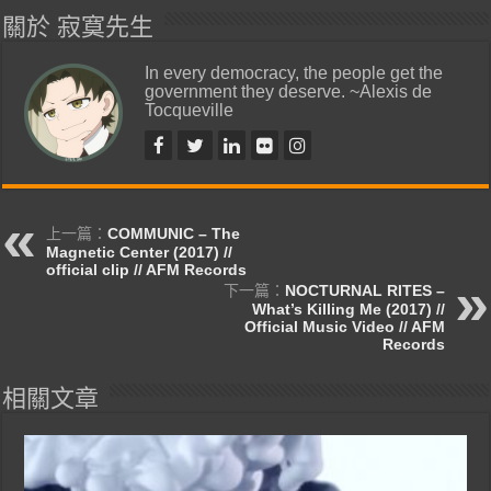
關於 寂寞先生
In every democracy, the people get the
government they deserve. ~Alexis de
Tocqueville
上一篇：
COMMUNIC – The
Magnetic Center (2017) //
official clip // AFM Records
下一篇：
NOCTURNAL RITES –
What’s Killing Me (2017) //
Official Music Video // AFM
Records
相關文章