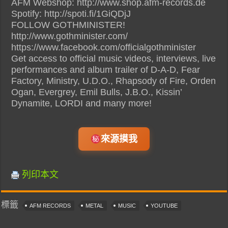
AFM Webshop: http://www.shop.afm-records.de
Spotify: http://spoti.fi/1GiQDjJ
FOLLOW GOTHMINISTER!
http://www.gothminister.com/
https://www.facebook.com/officialgothminister
Get access to official music videos, interviews, live
performances and album trailer of D-A-D, Fear
Factory, Ministry, U.D.O., Rhapsody of Fire, Orden
Ogan, Evergrey, Emil Bulls, J.B.O., Kissin’
Dynamite, LORDI and many more!
來源摸我
列印本文
標籤
AFM RECORDS
METAL
MUSIC
YOUTUBE