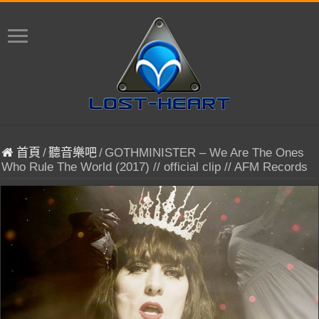
首頁
/
聽音樂吧
/
GOTHMINISTER – We Are The Ones
Who Rule The World (2017) // official clip // AFM Records