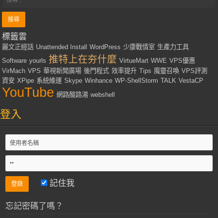
標籤雲
麗文正經話
Unattended Install
WordPress
少康戰情室
生產力工具
推特上在夯什麼
Software
yourls
VirtueMart
WWE
VPS優惠
VirMach
VPS
華視新聞廣場
後門程式
效率提升
Tips
魔靈召喚
VPS評測
資安
XPipe
系統維運
Skype
Winhance
WP-ShellStorm
TALK
VestaCP
YouTube
網路酸路湯
webshell
登入
記住我
忘記密碼了嗎？