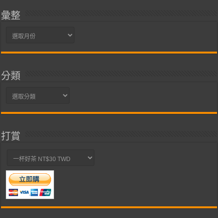
彙整
彙
整
分類
分
類
打賞