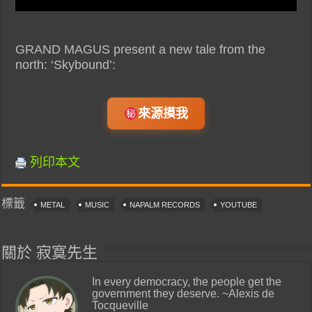
GRAND MAGUS present a new tale from the
north: ‘Skybound’:
來源摸我
列印本文
標籤
METAL
MUSIC
NAPALM RECORDS
YOUTUBE
關於 寂寞先生
In every democracy, the people get the
government they deserve. ~Alexis de
Tocqueville