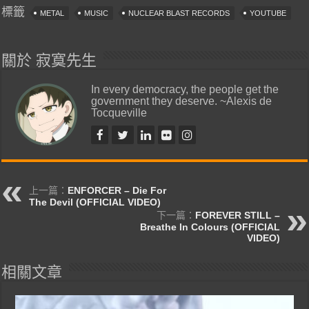
標籤
METAL
MUSIC
NUCLEAR BLAST RECORDS
YOUTUBE
關於 寂寞先生
In every democracy, the people get the
government they deserve. ~Alexis de
Tocqueville
上一篇：
ENFORCER – Die For
The Devil (OFFICIAL VIDEO)
下一篇：
FOREVER STILL –
Breathe In Colours (OFFICIAL
VIDEO)
相關文章