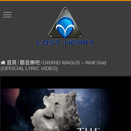
首頁
/
聽音樂吧
/
GRAND MAGUS – Wolf God
(OFFICIAL LYRIC VIDEO)