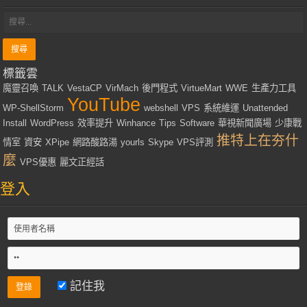
標籤雲
魔靈召喚
TALK
VestaCP
VirMach
後門程式
VirtueMart
WWE
生產力工具
YouTube
WP-ShellStorm
webshell
VPS
系統維運
Unattended
Install
WordPress
效率提升
Winhance
Tips
Software
華視新聞廣場
少康戰
推特上在夯什
情室
資安
XPipe
網路酸路湯
yourls
Skype
VPS評測
麼
VPS優惠
麗文正經話
登入
記住我