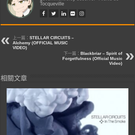
Tocqueville
上一篇：
STELLAR CIRCUITS –
Alchemy (OFFICIAL MUSIC
VIDEO)
下一篇：
Blackbriar – Spirit of
Forgetfulness (Official Music
Video)
相關文章