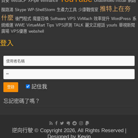
資安
VestaCP
XPipe
Winhance
Unattended Install
網路
推特上在夯
酸路湯
Skype
WP-ShellStorm
生產力工具
少康戰情室
什麼
後門程式
魔靈召喚
Software
VPS
VirMach
效率提升
WordPress
系
統維運
WWE
VirtueMart
Tips
VPS評測
TALK
麗文正經話
yourls
華視新聞
廣場
VPS優惠
webshell
登入
記住我
忘記密碼了嗎？
逆向行駛 © Copyright 2026, All Rights Reserved |
Designed by
Kevin