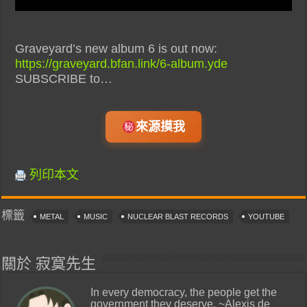
Graveyard’s new album 6 is out now:
https://graveyard.bfan.link/6-album.yde
SUBSCRIBE to…
來源摸我
列印本文
標籤
METAL
MUSIC
NUCLEAR BLAST RECORDS
YOUTUBE
關於 寂寞先生
In every democracy, the people get the
government they deserve. ~Alexis de