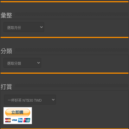
彙整
彙
整
分類
分
類
打賞