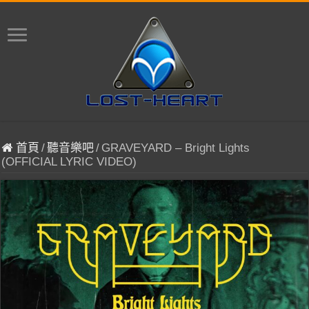
首頁
/
聽音樂吧
/
GRAVEYARD – Bright Lights
(OFFICIAL LYRIC VIDEO)