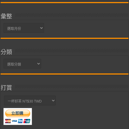
彙整
彙
整
分類
分
類
打賞