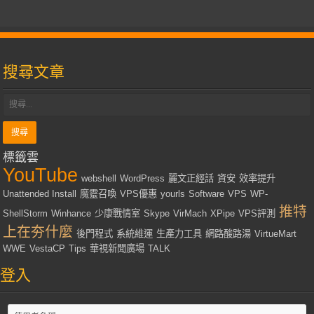
搜尋文章
標籤雲
YouTube
webshell
WordPress
麗文正經話
資安
效率提升
Unattended Install
魔靈召喚
VPS優惠
yourls
Software
VPS
WP-
推特
ShellStorm
Winhance
少康戰情室
Skype
VirMach
XPipe
VPS評測
上在夯什麼
後門程式
系統維運
生產力工具
網路酸路湯
VirtueMart
WWE
VestaCP
Tips
華視新聞廣場
TALK
登入