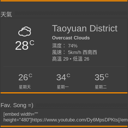
天氣
Taoyuan District
Overcast Clouds
28
C
濕度： 74%
風速： 5km/h 西南西
高溫 29 • 低溫 26
C
C
C
26
34
35
星期天
星期一
星期二
Fav. Song =)
[embed width=""
height="480"]https://www.youtube.com/Dy6MpsDPKts[/em