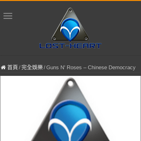
首頁
/
完全娛樂
/
Guns N' Roses – Chinese Democracy