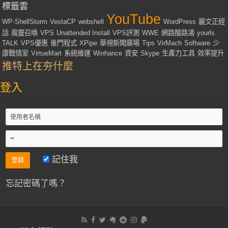
標籤雲
YouTube
WP-ShellStorm
VestaCP
webshell
WordPress
麗文正經
話
魔靈召喚
VPS
Unattended Install
VPS評測
WWE
網路酸路湯
yourls
TALK
VPS優惠
後門程式
XPipe
華視新聞廣場
Tips
VirMach
Software
少
康戰情室
VirtueMart
系統維運
Winhance
資安
Skype
生產力工具
效率提升
推特上在夯什麼
登入
記住我
忘記密碼了嗎？