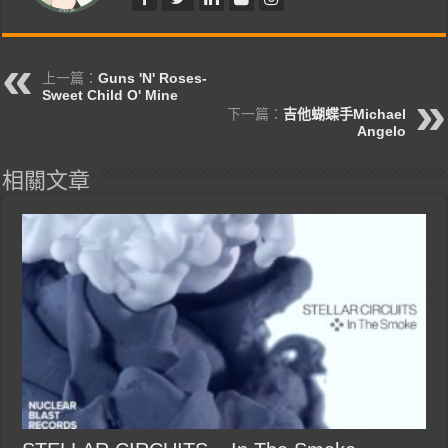
上一篇：
Guns 'N' Roses-
Sweet Child O' Mine
下一篇：
吉他蝴蝶手Michael
Angelo
相關文章