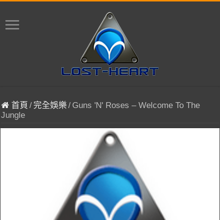
首頁
/
完全娛樂
/
Guns 'N' Roses – Welcome To The
Jungle