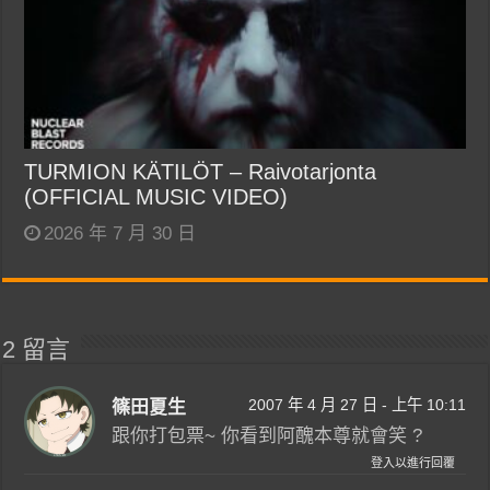
TURMION KÄTILÖT – Raivotarjonta
(OFFICIAL MUSIC VIDEO)
2026 年 7 月 30 日
2 留言
2007 年 4 月 27 日 - 上午 10:11
篠田夏生
跟你打包票~ 你看到阿醜本尊就會笑 ?
登入以進行回覆