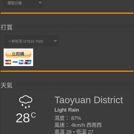
分
類
打賞
天氣
Taoyuan District
Light Rain
28
C
濕度： 87%
風速： 4km/h 西南西
高溫 28 • 低溫 27