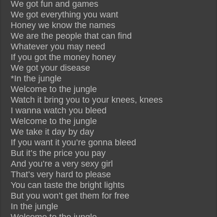
We got fun and games
We got everything you want
Honey we know the names
We are the people that can find
Whatever you may need
If you got the money honey
We got your disease
*In the jungle
Welcome to the jungle
Watch it bring you to your knees, knees
I wanna watch you bleed
Welcome to the jungle
We take it day by day
If you want it you’re gonna bleed
But it’s the price you pay
And you’re a very sexy girl
That’s very hard to please
You can taste the bright lights
But you won’t get them for free
In the jungle