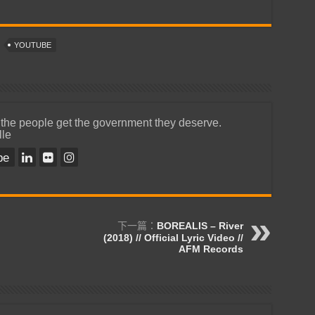
YOUTUBE
 the people get the government they deserve.
lle
be
下一篇：
BOREALIS – River
(2018) // Official Lyric Video //
AFM Records