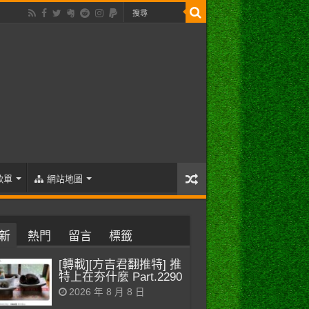
歌單
網站地圖
新
熱門
留言
標籤
[轉載][方吉君翻推特] 推
特上在夯什麼 Part.2290
2026 年 8 月 8 日