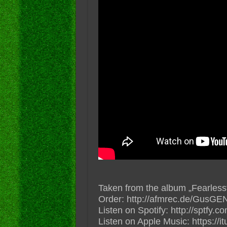
Taken from the album „Fearless“
Order: http://afmrec.de/GusGE
Listen on Spotify: http://sptfy.
Listen on Apple Music: https://