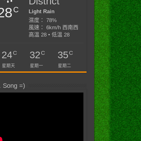
District
28
C
Light Rain
濕度： 78%
風速： 6km/h 西南西
高溫 28 • 低溫 28
C
C
C
24
32
35
星期天
星期一
星期二
. Song =)