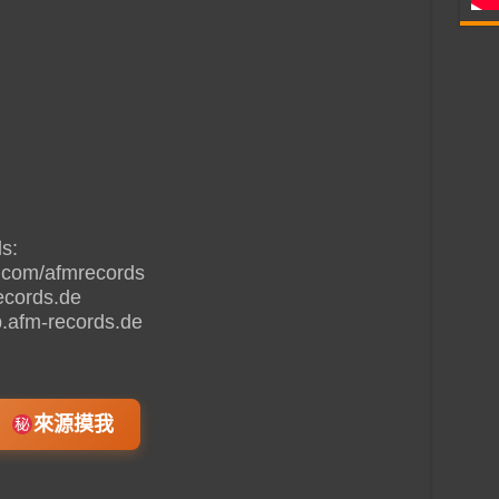
s:
.com/afmrecords
ecords.de
.afm-records.de
來源摸我