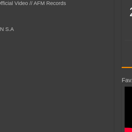
fficial Video // AFM Records
N S.A
Fav