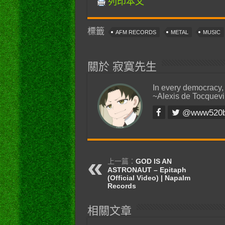
列印本文
標籤
AFM RECORDS
METAL
MUSIC
關於 寂寞先生
In every democracy,
~Alexis de Tocquevi
@www520
上一篇：
GOD IS AN
ASTRONAUT – Epitaph
(Official Video) | Napalm
Records
相關文章