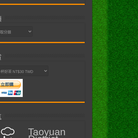
類
賞
氣
Taoyuan