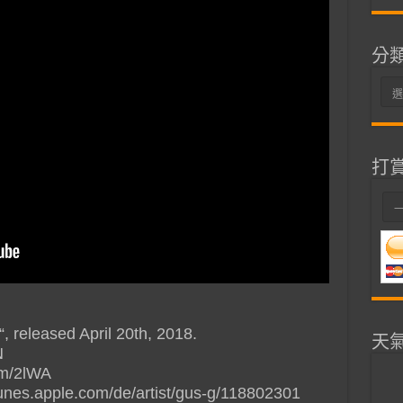
分
分
類
打
, released April 20th, 2018.
天
N
com/2lWA
itunes.apple.com/de/artist/gus-g/118802301