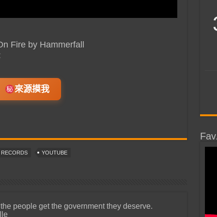
 On Fire by Hammerfall
:
來源摸我
Fav
T RECORDS
YOUTUBE
 the people get the government they deserve.
lle