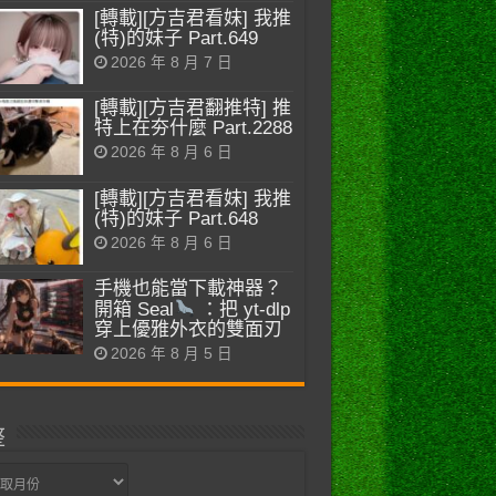
[轉載][方吉君看妹] 我推
(特)的妹子 Part.649
2026 年 8 月 7 日
[轉載][方吉君翻推特] 推
特上在夯什麼 Part.2288
2026 年 8 月 6 日
[轉載][方吉君看妹] 我推
(特)的妹子 Part.648
2026 年 8 月 6 日
手機也能當下載神器？
開箱 Seal
：把 yt-dlp
穿上優雅外衣的雙面刃
2026 年 8 月 5 日
整