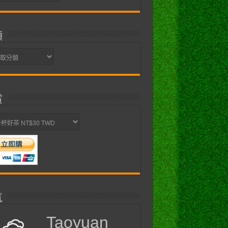
類
賞
氣
Taoyuan