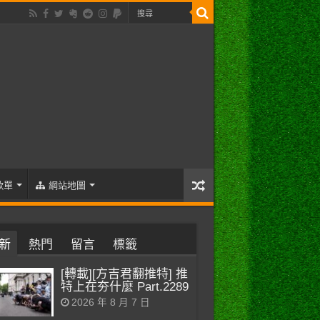
歌單
網站地圖
新
熱門
留言
標籤
[轉載][方吉君翻推特] 推
特上在夯什麼 Part.2289
2026 年 8 月 7 日