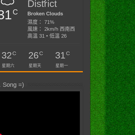
District
31
C
Broken Clouds
濕度： 71%
風速： 2km/h 西南西
高溫 31 • 低溫 26
C
C
C
32
26
31
星期六
星期天
星期一
. Song =)