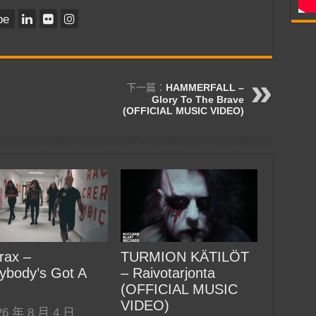
be
下一篇：
HAMMERFALL –
Glory To The Brave
(OFFICIAL MUSIC VIDEO)
rax –
TURMION KÄTILÖT
ybody’s Got A
– Raivotarjonta
(OFFICIAL MUSIC
VIDEO)
26 年 8 月 4 日