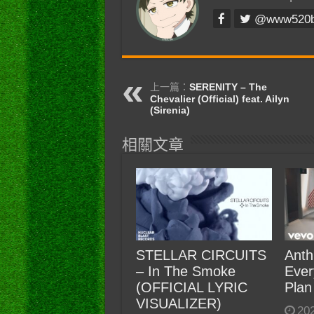
@www520
上一篇：
SERENITY – The
Chevalier (Official) feat. Ailyn
(Sirenia)
相關文章
STELLAR CIRCUITS
Anth
– In The Smoke
Ever
(OFFICIAL LYRIC
Plan
VISUALIZER)
20