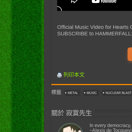
Official Music Video for Hearts
SUBSCRIBE to HAMMERFALL
列印本文
標籤
METAL
MUSIC
NUCLEAR BLAS
關於 寂寞先生
In every democracy,
~Alexis de Tocquevi