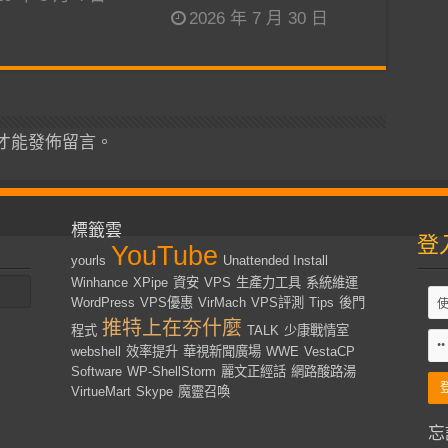
2026 年 7 月 30 日
才能發佈留言。
標籤雲
登
YouTube
yourls
Unattended Install
Winhance
XPipe
資安
VPS
生產力工具
系統維運
WordPress
VPS優惠
VirMach
VPS評測
Tips
後門
推特上在夯什麼
程式
TALK
少康戰情室
webshell
效率提升
華視新聞廣場
WWE
VestaCP
Software
WP-ShellStorm
麗文正經話
網路酸路湯
VirtueMart
Skype
魔靈召喚
忘