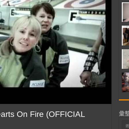
ts On Fire (OFFICIAL
彙
彙