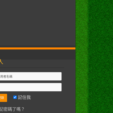
入
記住我
記密碼了嗎？