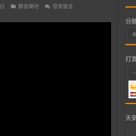
整
 日
聽音樂吧
發表留言
分
分
類
打
天