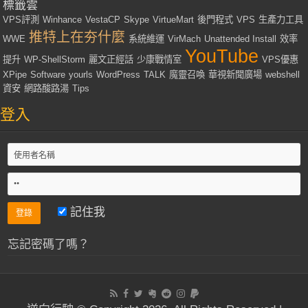
標籤雲
VPS評測
Winhance
VestaCP
Skype
VirtueMart
後門程式
VPS
生產力工具
推特上在夯什麼
WWE
系統維運
VirMach
Unattended Install
效率
YouTube
提升
WP-ShellStorm
麗文正經話
少康戰情室
VPS優惠
XPipe
Software
yourls
WordPress
TALK
魔靈召喚
華視新聞廣場
webshell
資安
網路酸路湯
Tips
登入
記住我
忘記密碼了嗎？