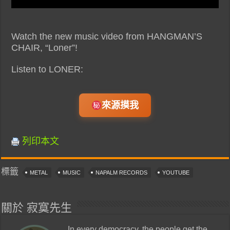
Watch the new music video from HANGMAN’S
CHAIR, “Loner”!
Listen to LONER:
來源摸我
列印本文
標籤
METAL
MUSIC
NAPALM RECORDS
YOUTUBE
關於 寂寞先生
In every democracy, the people get the