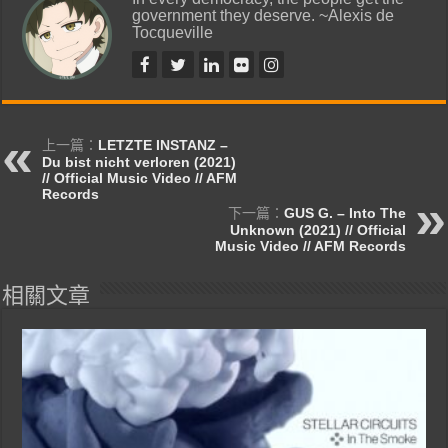
government they deserve. ~Alexis de
Tocqueville
上一篇：
LETZTE INSTANZ –
Du bist nicht verloren (2021)
// Official Music Video // AFM
Records
下一篇：
GUS G. – Into The
Unknown (2021) // Official
Music Video // AFM Records
相關文章