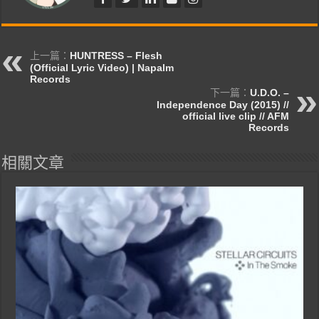
上一篇：
HUNTRESS – Flesh
(Official Lyric Video) | Napalm
Records
下一篇：
U.D.O. –
Independence Day (2015) //
official live clip // AFM
Records
相關文章