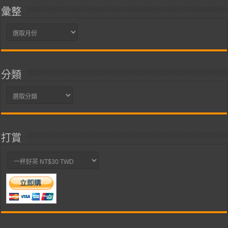
彙整
彙
整
分類
分
類
打賞