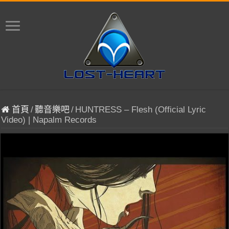
首頁
/
聽音樂吧
/
HUNTRESS – Flesh (Official Lyric
Video) | Napalm Records