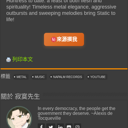
Huntress to date: a feast of both flesh and
spirituality! Timeless metal elegance, aggressive
outbursts and sweeping melodies bring Static to
life!
來源摸我
列印本文
標籤
METAL
MUSIC
NAPALM RECORDS
YOUTUBE
關於 寂寞先生
In every democracy, the people get the
government they deserve. ~Alexis de
Tocqueville