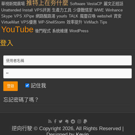
推特上在夯什麼
華視新聞廣場
Software
VestaCP
麗文正經話
Unattended Install
VPS評測
生產力工具
少康戰情室
WWE
Winhance
Skype
VPS
XPipe
網路酸路湯
yourls
TALK
魔靈召喚
webshell
資安
VirtueMart
VPS優惠
WP-ShellStorm
效率提升
VirMach
Tips
YouTube
後門程式
系統維運
WordPress
登入
記住我
忘記密碼了嗎？
逆向行駛 © Copyright 2026, All Rights Reserved |
Designed by
Kevin