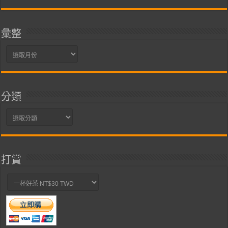
彙整
彙
整
分類
分
類
打賞