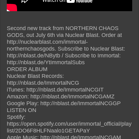
Second new track from NORTHERN CHAOS
GODS, out July 6th via Nuclear Blast. Order at
http://nuclearblast.com/immortal-
northernchaosgods. Subscribe to Nuclear Blast:
http://nblast.de/NBytb / Subscribe to Immortal:
http://nblast.de/YtImmortalSubs
ORDER ALBUM
Nuclear Blast Records:
http://nblast.de/ImmortalNCG
iTunes: http://nblast.de/ImmortalNCGIT
Amazon: http://nblast.de/ImmortalNCGAMZ
Google Play: http://nblast.de/ImmortalNCGGP
LISTEN ON
Spotify:
https://open.spotify.com/user/immortal_official/play
list/2DO6F8HLFNaalo1GETAPaY
Apple Music: http://nblast.de/ImmortalNCGAM