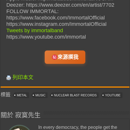
Deezer: https://www.deezer.com/en/artist/7702
FOLLOW IMMORTAL:
https://www.facebook.com/ImmortalOfficial
https://www.instagram.com/ImmortalOfficial
Tweets by immortalband
https://www.youtube.com/immortal
來源摸我
列印本文
標籤
METAL
MUSIC
NUCLEAR BLAST RECORDS
YOUTUBE
關於 寂寞先生
In every democracy, the people get the