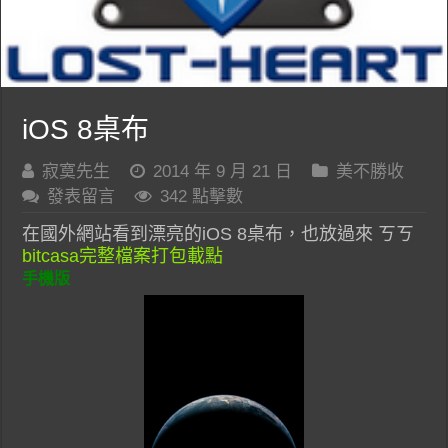
iOS 8桌布
寂寞先生
2014 年 9 月 21 日
美不勝收
發表留言
342 點擊數
在國外網站看到漂亮的iOS 8桌布，也放過來 ㄎㄎ
bitcasa完整檔案打包載點
手機版