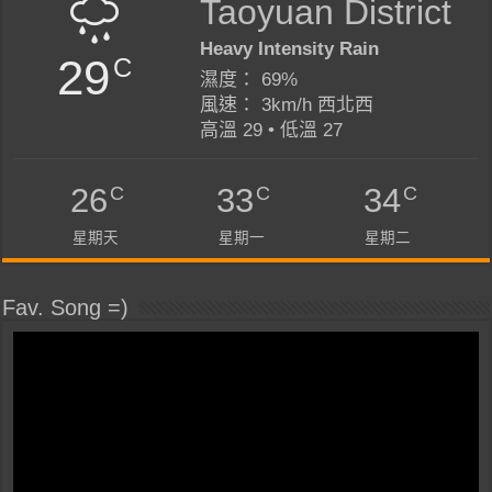
Taoyuan District
Heavy Intensity Rain
29
C
濕度： 69%
風速： 3km/h 西北西
高溫 29 • 低溫 27
C
C
C
26
33
34
星期天
星期一
星期二
Fav. Song =)