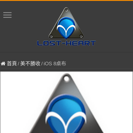
首頁
/
美不勝收
/
iOS 8桌布