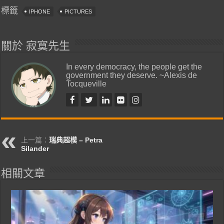
標籤
IPHONE
PICTURES
關於 寂寞先生
In every democracy, the people get the
government they deserve. ~Alexis de
Tocqueville
上一篇：
瑞典超模 – Petra
Silander
相關文章