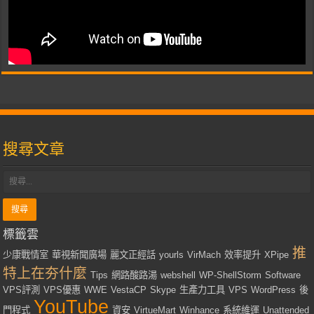
搜尋文章
標籤雲
推
少康戰情室
華視新聞廣場
麗文正經話
yourls
VirMach
效率提升
XPipe
特上在夯什麼
Tips
網路酸路湯
webshell
WP-ShellStorm
Software
VPS評測
VPS優惠
WWE
VestaCP
Skype
生產力工具
VPS
WordPress
後
YouTube
門程式
資安
VirtueMart
Winhance
系統維運
Unattended