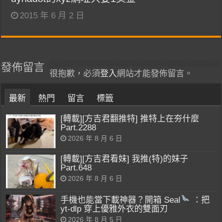
2015 年 6 月 2 日
發佈留言
很抱歉，必須
登入
網站才能發佈留言。
最新
熱門
留言
標籤
[轉載][方吉君翻推特] 推特上在夯什麼
Part.2288
2026 年 8 月 6 日
[轉載][方吉君看妹] 我推(特)的妹子
Part.648
2026 年 8 月 6 日
手機也能當下載神器？開箱 Seal
：把
yt-dlp 穿上優雅外衣的雙面刃
2026 年 8 月 5 日