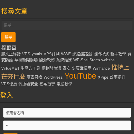
搜尋文章
標籤雲
麗文正經話
VPS
yourls
VPS評測
WWE
網路酸路湯
後門程式
新手教學
資
安防護
華視新聞廣場
開源軟體
系統維運
WP-ShellStorm
webshell
推特上
VirtueMart
生產力工具
網路酸辣湯
資安
少康戰情室
Winhance
YouTube
在夯什麼
魔靈召喚
WordPress
XPipe
效率提升
VPS優惠
伺服器安全
檔案搜尋
電腦教學
登入