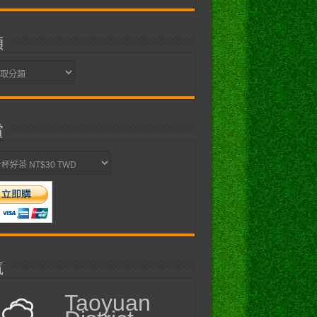
類
賞
氣
Taoyuan