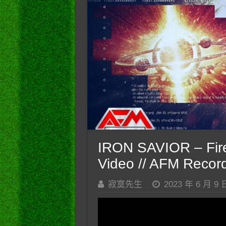
IRON SAVIOR – Firest
Video // AFM Recor
寂寞先生
2023 年 6 月 9 