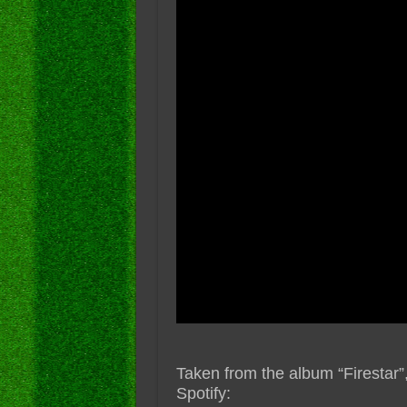
Taken from the album “Firestar”
Spotify: