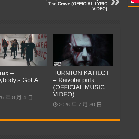
The Grave (OFFICIAL LYRIC
VIDEO)
rax –
TURMION KÄTILÖT
ybody’s Got A
– Raivotarjonta
(OFFICIAL MUSIC
VIDEO)
26 年 8 月 4 日
2026 年 7 月 30 日