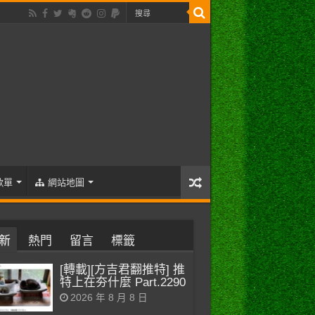
歌單
網站地圖
新
熱門
留言
標籤
[轉載][方吉君翻推特] 推
特上在夯什麼 Part.2290
2026 年 8 月 8 日