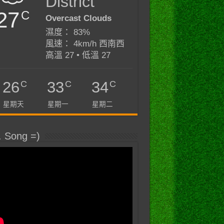
District
27
C
Overcast Clouds
濕度： 83%
風速： 4km/h 西南西
高溫 27 • 低溫 27
C
C
C
26
33
34
星期天
星期一
星期二
. Song =)