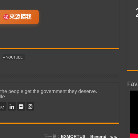
來源摸我
YOUTUBE
Fav
 the people get the government they deserve.
lle
be
下一篇：
EXMORTUS – Beyond