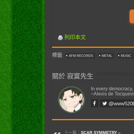
列印本文
標籤
AFM RECORDS
METAL
MUSIC
關於 寂寞先生
In every democracy,
~Alexis de Tocquevi
@www520
上一篇：
SCAR SYMMETRY –