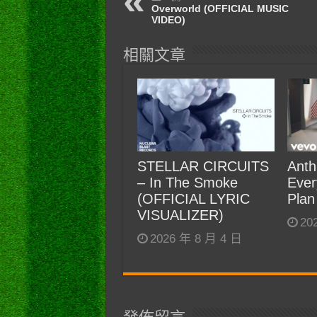
Overworld (OFFICIAL MUSIC
VIDEO)
相關文章
STELLAR CIRCUITS
Anth
– In The Smoke
Ever
(OFFICIAL LYRIC
Plan
VISUALIZER)
20
2026 年 8 月 4 日