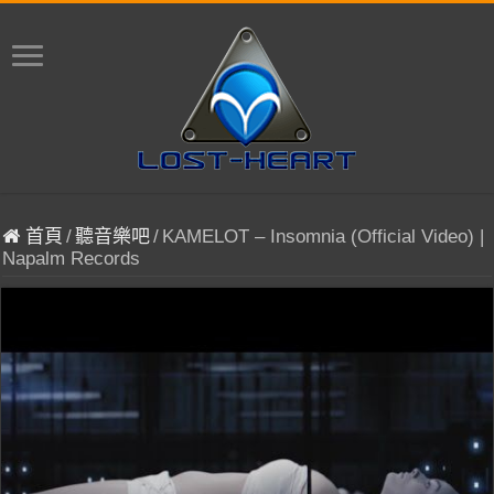
首頁
/
聽音樂吧
/
KAMELOT – Insomnia (Official Video) |
Napalm Records