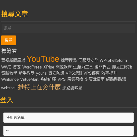
搜尋文章
標籤雲
YouTube
華視新聞廣場
檔案搜尋
伺服器安全
WP-ShellStorm
WWE
資安
WordPress
XPipe
開源軟體
生產力工具
後門程式
麗文正經話
電腦教學
新手教學
yourls
資安防護
VPS評測
VPS優惠
效率提升
Winhance
VirtueMart
系統維運
VPS
魔靈召喚
少康戰情室
網路酸路湯
推特上在夯什麼
webshell
網路酸辣湯
登入