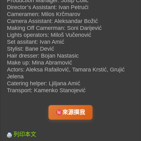
Production Manager: Josip Colić
Director’s Assistant: Ivan Petrući
Cameramen: Milos Krčmarov
Camera Assistant: Aleksandar Božić
Making Off Camerman: Soni Darijević
Lights operators: Miloš Vučenović
Set assitant: Ivan Amić
Stylist: Bane Dević
Hair dresser: Bojan Nastasic
Make up: Mina Abramović
Actors: Aleksa Rafailović, Tamara Krstić, Grujić
Jelena
Catering helper: Ljiljana Amić
Transport: Kamenko Stanojević
來源摸我
列印本文