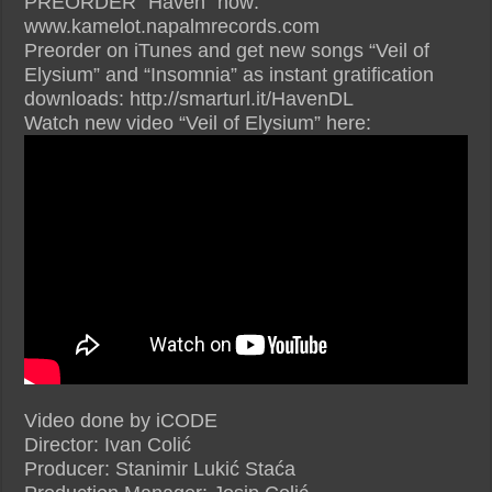
PREORDER “Haven” now:
www.kamelot.napalmrecords.com
Preorder on iTunes and get new songs “Veil of
Elysium” and “Insomnia” as instant gratification
downloads: http://smarturl.it/HavenDL
Watch new video “Veil of Elysium” here:
Video done by iCODE
Director: Ivan Colić
Producer: Stanimir Lukić Staća