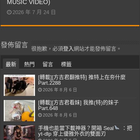
MUSIC VIDEO)
2026 年 7 月 24 日
發佈留言
很抱歉，必須
登入
網站才能發佈留言。
最新
熱門
留言
標籤
[轉載][方吉君翻推特] 推特上在夯什麼
Part.2288
2026 年 8 月 6 日
[轉載][方吉君看妹] 我推(特)的妹子
Part.648
2026 年 8 月 6 日
手機也能當下載神器？開箱 Seal
：把
yt-dlp 穿上優雅外衣的雙面刃