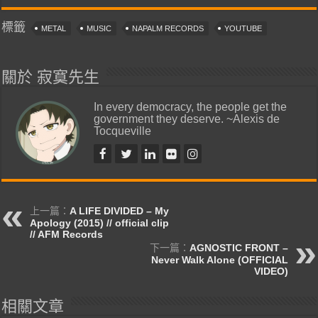
標籤
METAL
MUSIC
NAPALM RECORDS
YOUTUBE
關於 寂寞先生
In every democracy, the people get the
government they deserve. ~Alexis de
Tocqueville
上一篇：
A LIFE DIVIDED – My
Apology (2015) // official clip
// AFM Records
下一篇：
AGNOSTIC FRONT –
Never Walk Alone (OFFICIAL
VIDEO)
相關文章