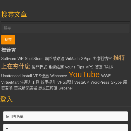
搜尋文章
標籤雲
推特
Software
WP-ShellStorm
網路酸路湯
VirMach
XPipe
少康戰情室
上在夯什麼
後門程式
系統維運
yourls
Tips
VPS
資安
TALK
YouTube
Unattended Install
VPS優惠
Winhance
WWE
VirtueMart
生產力工具
效率提升
VPS評測
VestaCP
WordPress
Skype
魔
靈召喚
華視新聞廣場
麗文正經話
webshell
登入