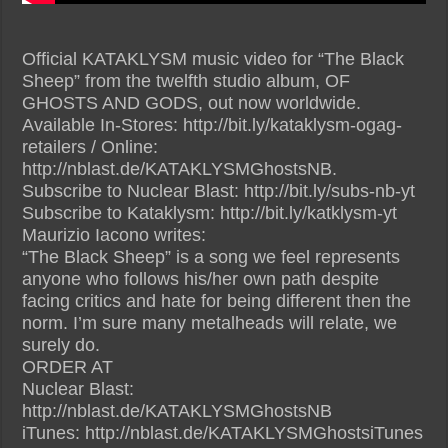
Official KATAKLYSM music video for “The Black
Sheep” from the twelfth studio album, OF
GHOSTS AND GODS, out now worldwide.
Available In-Stores: http://bit.ly/kataklysm-ogag-
retailers / Online:
http://nblast.de/KATAKLYSMGhostsNB.
Subscribe to Nuclear Blast: http://bit.ly/subs-nb-yt
Subscribe to Kataklysm: http://bit.ly/katklysm-yt
Maurizio Iacono writes:
“The Black Sheep” is a song we feel represents
anyone who follows his/her own path despite
facing critics and hate for being different then the
norm. I’m sure many metalheads will relate, we
surely do.
ORDER AT
Nuclear Blast:
http://nblast.de/KATAKLYSMGhostsNB
iTunes: http://nblast.de/KATAKLYSMGhostsiTunes