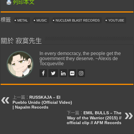
列印本文
標籤
METAL
MUSIC
NUCLEAR BLAST RECORDS
YOUTUBE
關於 寂寞先生
In every democracy, the people get the
government they deserve. ~Alexis de
Tocqueville
上一篇：
RUSSKAJA – El
Pueblo Unido (Official Video)
| Napalm Records
下一篇：
EMIL BULLS – The
Way of the Warrior (2015) //
official clip // AFM Records