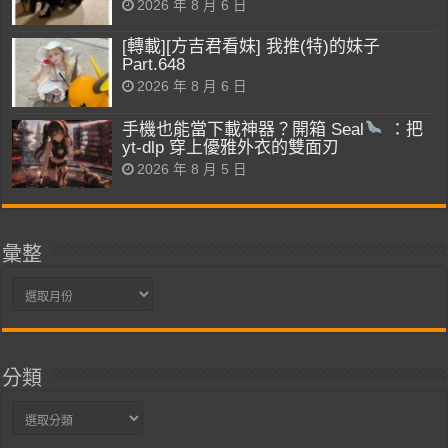
2026 年 8 月 6 日
[轉載][方吉君看妹] 我推(特)的妹子
Part.648
2026 年 8 月 6 日
手機也能當下載神器？開箱 Seal
：把
yt-dlp 穿上優雅外衣的雙面刃
2026 年 8 月 5 日
彙整
彙
整
分類
分
類