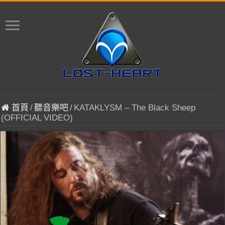
首頁
/
聽音樂吧
/
KATAKLYSM – The Black Sheep
(OFFICIAL VIDEO)