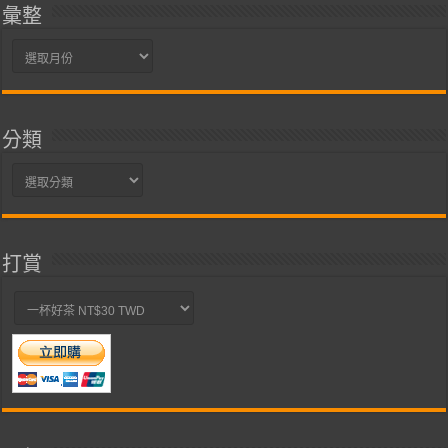
彙整
彙
整
分類
分
類
打賞