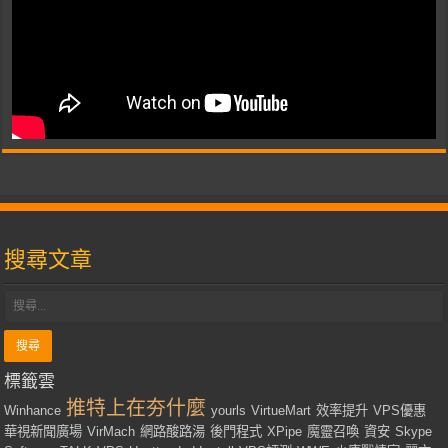
搜尋文章
標籤雲
推特上在夯什麼
Winhance
yourls
VirtueMart
效率提升
VPS優惠
華視新聞廣場
VirMach
網路酸路湯
後門程式
XPipe
魔靈召喚
資安
Skype