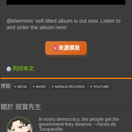
@khemmis’ self-titled album is out now. Listen to
and order the album here:
來源摸我
列印本文
標籤
METAL
MUSIC
NAPALM RECORDS
YOUTUBE
關於 寂寞先生
In every democracy, the people get the
government they deserve. ~Alexis de
Tocqueville