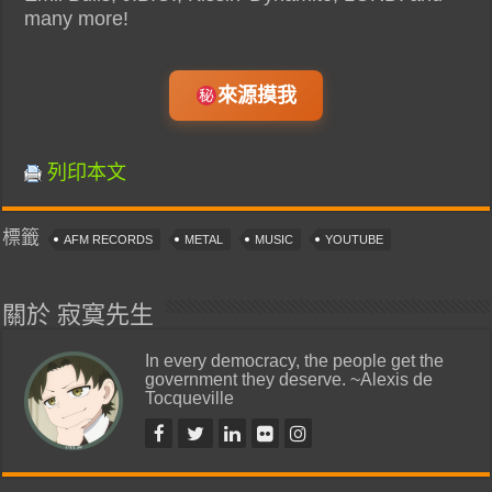
many more!
來源摸我
列印本文
標籤
AFM RECORDS
METAL
MUSIC
YOUTUBE
關於 寂寞先生
In every democracy, the people get the
government they deserve. ~Alexis de
Tocqueville