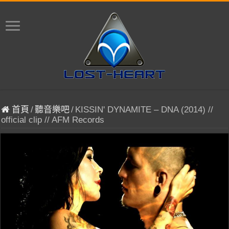
首頁
/
聽音樂吧
/
KISSIN' DYNAMITE – DNA (2014) //
official clip // AFM Records