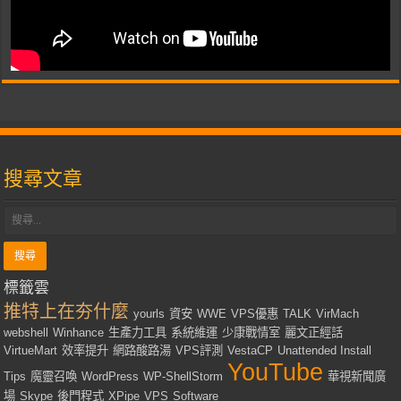
搜尋文章
標籤雲
推特上在夯什麼
yourls
資安
WWE
VPS優惠
TALK
VirMach
webshell
Winhance
生產力工具
系統維運
少康戰情室
麗文正經話
VirtueMart
效率提升
網路酸路湯
VPS評測
VestaCP
Unattended Install
YouTube
Tips
魔靈召喚
WordPress
WP-ShellStorm
華視新聞廣
場
Skype
後門程式
XPipe
VPS
Software