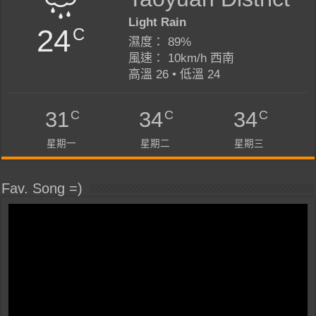
Light Rain
24
C
濕度： 89%
風速： 10km/h 西南
高溫 26 • 低溫 24
C
C
C
31
34
34
星期一
星期二
星期三
Fav. Song =)