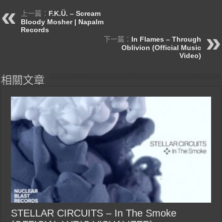
上一篇：
F.K.Ü. – Scream
Bloody Mosher | Napalm
Records
下一篇：
In Flames – Through
Oblivion (Official Music
Video)
相關文章
STELLAR CIRCUITS – In The Smoke