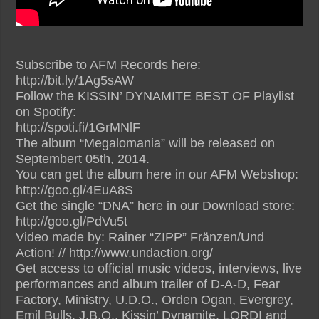
Subscribe to AFM Records here:
http://bit.ly/1Ag5sAW
Follow the KISSIN’ DYNAMITE BEST OF Playlist
on Spotify:
http://spoti.fi/1GrMNlF
The album “Megalomania” will be released on
Septembert 05th, 2014.
You can get the album here in our AFM Webshop:
http://goo.gl/4EuA8S
Get the single “DNA” here in our Download store:
http://goo.gl/PdVu5t
Video made by: Rainer “ZIPP” Fränzen/Und
Action! // http://www.undaction.org/
Get access to official music videos, interviews, live
performances and album trailer of D-A-D, Fear
Factory, Ministry, U.D.O., Orden Ogan, Evergrey,
Emil Bulls, J.B.O., Kissin’ Dynamite, LORDI and