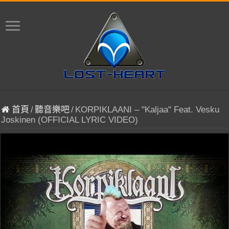
首頁
/
聽音樂吧
/
KORPIKLAANI – "Kaljaa" Feat. Vesku
Joskinen (OFFICIAL LYRIC VIDEO)