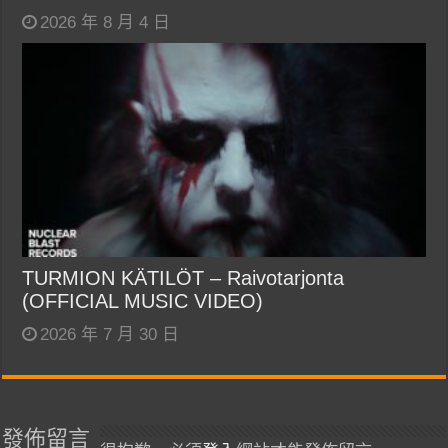
2026 年 8 月 4 日
TURMION KÄTILÖT – Raivotarjonta
(OFFICIAL MUSIC VIDEO)
2026 年 7 月 30 日
發佈留言