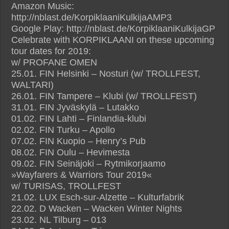
Amazon Music:
http://nblast.de/KorpiklaaniKulkijaAMP3
Google Play: http://nblast.de/KorpiklaaniKulkijaGP
Celebrate with KORPIKLAANI on these upcoming
tour dates for 2019:
w/ PROFANE OMEN
25.01. FIN Helsinki – Nosturi (w/ TROLLFEST,
WALTARI)
26.01. FIN Tampere – Klubi (w/ TROLLFEST)
31.01. FIN Jyväskylä – Lutakko
01.02. FIN Lahti – Finlandia-klubi
02.02. FIN Turku – Apollo
07.02. FIN Kuopio – Henry’s Pub
08.02. FIN Oulu – Hevimesta
09.02. FIN Seinäjoki – Rytmikorjaamo
»Wayfarers & Warriors Tour 2019«
w/ TURISAS, TROLLFEST
21.02. LUX Esch-sur-Alzette – Kulturfabrik
22.02. D Wacken – Wacken Winter Nights
23.02. NL Tilburg – 013