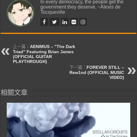
In every democracy, the people get the
government they deserve. ~Alexis de
Tocqueville
上一篇：
AENIMUS – "The Dark
Triad" Featuring Brian James
(OFFICIAL GUITAR
PLAYTHROUGH)
下一篇：
FOREVER STILL –
Rew1nd (OFFICIAL MUSIC
VIDEO)
相關文章