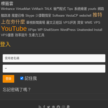
標籤雲
Winhance
VirtueMart
VirMach
TALK
後門程式
Tips
系統維運
yourls
網路
推特
酸路湯
魔靈召喚
Skype
少康戰情室
Software
VestaCP
webshell
上在夯什麼
華視新聞廣場
麗文正經話
VPS評測
資安
WWE
VPS
YouTube
XPipe
WP-ShellStorm
WordPress
Unattended Install
VPS優惠
效率提升
生產力工具
登入
記住我
忘記密碼了嗎？