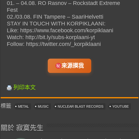
01. – 04.08. RO Rasnov – Rockstadt Extreme
Fest
02./03.08. FIN Tampere – SaariHelvetti
STAY IN TOUCH WITH KORPIKLAANI:
Like: https://www.facebook.com/korpiklaani
Watch: http://bit.ly/subs-korplaani-yt
Follow: https://twitter.com/_korpiklaani
來源摸我
列印本文
標籤
METAL
MUSIC
NUCLEAR BLAST RECORDS
YOUTUBE
關於 寂寞先生