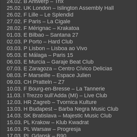
24.02. B Antwerp – Trix
25.02. UK London – Islington Assembly Hall
26.02. F Lille – Le Splendid
27.02. F Paris – La Cigale
28.02. F Mérignac – Krakatoa
01.03. E Bilbao – Santana 27
02.03. P Porto – Hard Club
03.03. P Lisbon – Lisboa ao Vivo
05.03. E Málaga – Paris 15
06.03. E Murcia – Garaje Beat Club
07.03. E Zaragoza – Centro Cívico Delicias
08.03. F Marseille – Espace Julien
09.03. CH Pratteln – Z7
10.03. F Bourg-en-Bresse – La Tannerie
11.03. I Trezzo sull’Adda (MI) – Live Club
12.03. HR Zagreb – Tvornica Kulture
13.03. H Budapest – Barba Negra Music Club
14.03. SK Bratislava – Majestic Music Club
15.03. PL Krakow – Klub Kwadrat
16.03. PL Warsaw – Progresja
17.03. PL Gdansk – B90