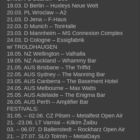
19.03. D Berlin – Huxleys Neue Welt
20.03. PL Wroclaw – A2
21.03. D Jena – F-Haus
22.03. D Munich – TonHalle
23.03. D Mannheim – MS Connexion Complex
24.03. D Cologne – Essigfabrik
w/ TROLDHAUGEN
18.05. NZ Wellington – Valhalla
19.05. NZ Auckland – Whammy Bar
21.05. AUS Brisbane – The Triffid
22.05. AUS Sydney – The Manning Bar
23.05. AUS Canberra – The Basement Hotel
24.05. AUS Melbourne – Max Watts
25.05. AUS Adelaide – The Enigma Bar
26.05. AUS Perth – Amplifier Bar
FESTIVALS:
31.05. – 02.06. CZ Pilsen – Metalfest Open Air
21. -23.06. LT Varniai – Kilkim Žaibu
03. – 06.07. D Ballenstedt – Rockharz Open Air
21. – 27.07. SLO Tolmin – MetalDays