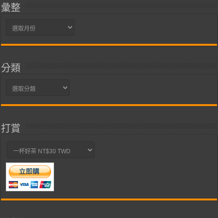
彙整
彙
整
分類
分
類
打賞