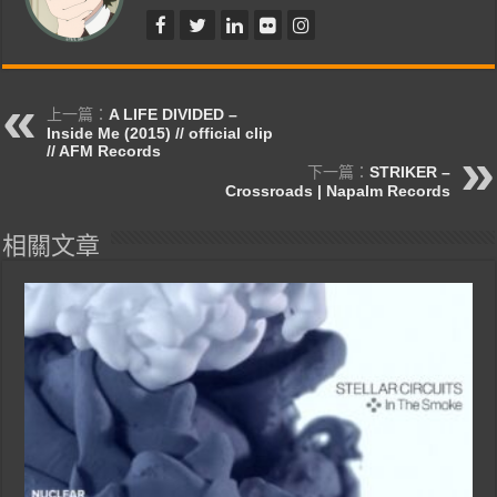
上一篇：
A LIFE DIVIDED –
Inside Me (2015) // official clip
// AFM Records
下一篇：
STRIKER –
Crossroads | Napalm Records
相關文章