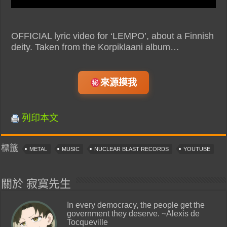
OFFICIAL lyric video for ‘LEMPO’, about a Finnish
deity. Taken from the Korpiklaani album…
來源摸我
列印本文
標籤
METAL
MUSIC
NUCLEAR BLAST RECORDS
YOUTUBE
關於 寂寞先生
In every democracy, the people get the
government they deserve. ~Alexis de
Tocqueville