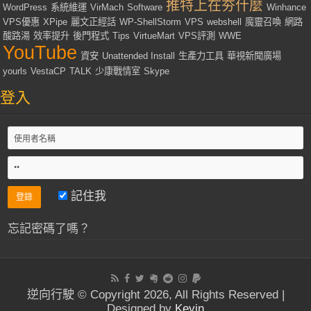
推特上在夯什麼
WordPress
系統維運
VirMach
Software
Winhance
VPS優惠
XPipe
麗文正經話
WP-ShellStorm
VPS
webshell
魔靈召喚
網路
酸路湯
效率提升
後門程式
Tips
VirtueMart
VPS評測
WWE
YouTube
資安
Unattended Install
生產力工具
華視新聞廣場
yourls
VestaCP
TALK
少康戰情室
Skype
登入
記住我
忘記密碼了嗎？
逆向行駛 © Copyright 2026, All Rights Reserved |
Designed by
Kevin