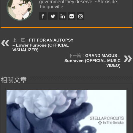
government they deserve. ~Alexis de
Tocqueville
上一篇：
FIT FOR AN AUTOPSY
– Lower Purpose (OFFICIAL
VISUALIZER)
下一篇：
GRAND MAGUS –
Sunraven (OFFICIAL MUSIC
VIDEO)
相關文章