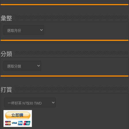
彙整
彙
整
分類
分
類
打賞