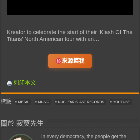
Kreator to celebrate the start of their ‘Klash Of The
Titans’ North American tour with an…
來源摸我
列印本文
標籤
METAL
MUSIC
NUCLEAR BLAST RECORDS
YOUTUBE
關於 寂寞先生
In every democracy, the people get the