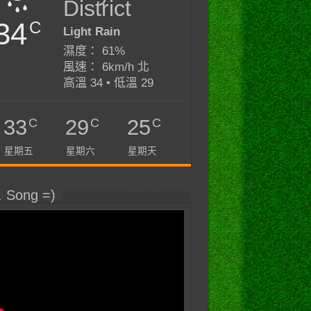
District
34
C
Light Rain
濕度： 61%
風速： 6km/h 北
高溫 34 • 低溫 29
C
C
C
33
29
25
星期五
星期六
星期天
. Song =)