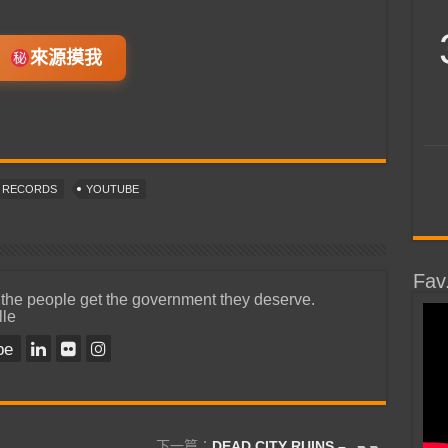
來源摸我
T RECORDS
YOUTUBE
Fav
 the people get the government they deserve.
lle
be
下一篇：
DEAD CITY RUINS –