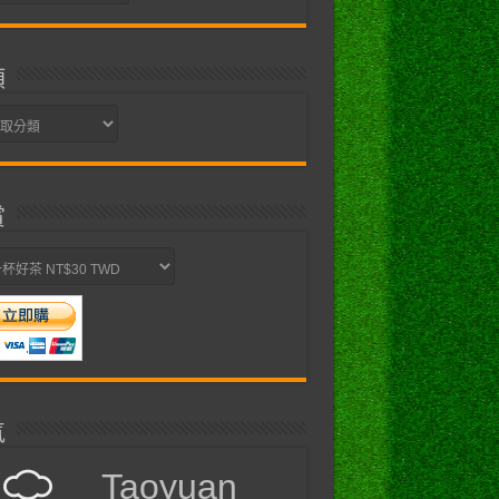
類
賞
氣
Taoyuan