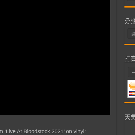
整
分
分
類
打
天
‘Live At Bloodstock 2021’ on vinyl: