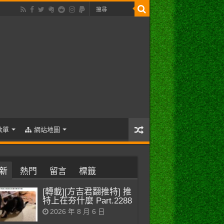
歌單
網站地圖
新
熱門
留言
標籤
[轉載][方吉君翻推特] 推
特上在夯什麼 Part.2288
2026 年 8 月 6 日