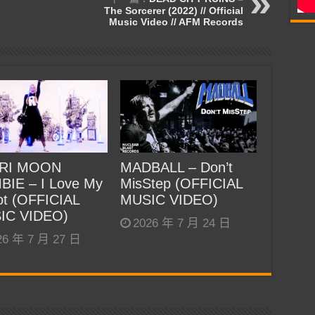
The Sorcerer (2022) // Official
Music Video // AFM Records
RI MOON
MADBALL – Don’t
BIE – I Love My
MisStep (OFFICIAL
t (OFFICIAL
MUSIC VIDEO)
IC VIDEO)
2026 年 7 月 24 日
26 年 7 月 27 日