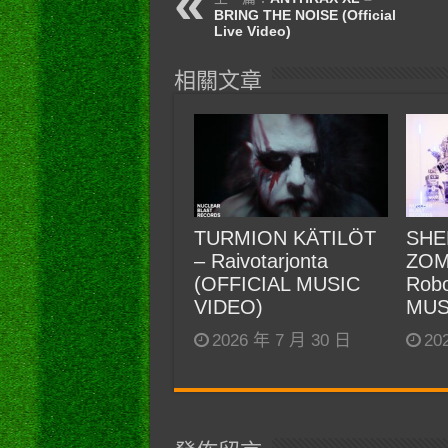
BRING THE NOISE (Official
Live Video)
相關文章
TURMION KÄTILÖT
SHE
– Raivotarjonta
ZOM
(OFFICIAL MUSIC
Robo
VIDEO)
MUS
2026 年 7 月 30 日
20