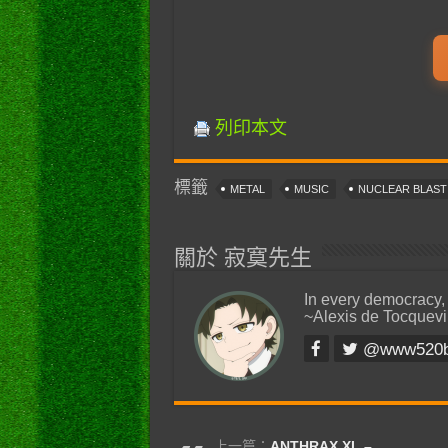
列印本文
標籤
METAL
MUSIC
NUCLEAR BLAS
關於 寂寞先生
In every democracy,
~Alexis de Tocquevi
@www520
上一篇：
ANTHRAX XL –