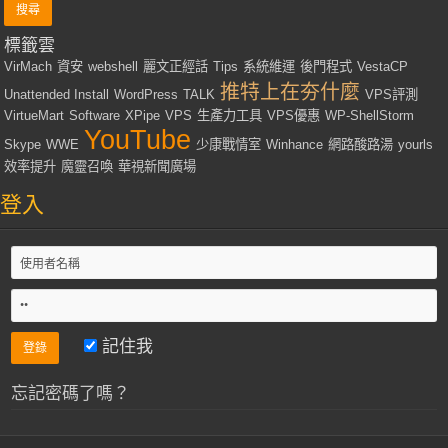
標籤雲
VirMach
資安
webshell
麗文正經話
Tips
系統維運
後門程式
VestaCP
推特上在夯什麼
Unattended Install
WordPress
TALK
VPS評測
VirtueMart
Software
XPipe
VPS
生產力工具
VPS優惠
WP-ShellStorm
YouTube
Skype
WWE
少康戰情室
Winhance
網路酸路湯
yourls
效率提升
魔靈召喚
華視新聞廣場
登入
記住我
忘記密碼了嗎？