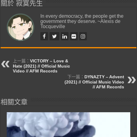
關於 寂寞先生
In every democracy, the people get the
government they deserve. ~Alexis de
Tocqueville
上一篇：
VICTORY – Love &
Hate (2021) // Official Music
Video // AFM Records
下一篇：
DYNAZTY – Advent
(2021) // Official Music Video
// AFM Records
相關文章