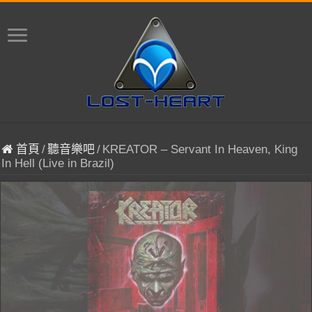
首頁
/
聽音樂吧
/
KREATOR – Servant In Heaven, King
In Hell (Live in Brazil)