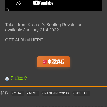
Taken from Kreator’s Bootleg Revolution,
available January 21st 2022
GET ALBUM HERE:
來源摸我
列印本文
標籤
METAL
MUSIC
NAPALM RECORDS
YOUTUBE