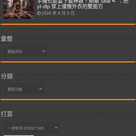
手機也能當下載神器？開箱 Seal
：把
yt-dlp 穿上優雅外衣的雙面刃
2026 年 8 月 5 日
彙整
彙
整
分類
分
類
打賞