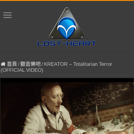
首頁
/
聽音樂吧
/
KREATOR – Totalitarian Terror
(OFFICIAL VIDEO)