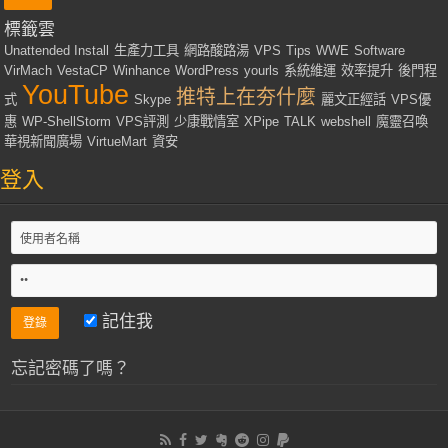
標籤雲
Unattended Install
生產力工具
網路酸路湯
VPS
Tips
WWE
Software
VirMach
VestaCP
Winhance
WordPress
yourls
系統維運
效率提升
後門程
YouTube
推特上在夯什麼
式
Skype
麗文正經話
VPS優
惠
WP-ShellStorm
VPS評測
少康戰情室
XPipe
TALK
webshell
魔靈召喚
華視新聞廣場
VirtueMart
資安
登入
記住我
忘記密碼了嗎？