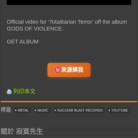
Official video for ‘Totalitarian Terror’ off the album
GODS OF VIOLENCE.
GET ALBUM
來源摸我
列印本文
標籤
METAL
MUSIC
NUCLEAR BLAST RECORDS
YOUTUBE
關於 寂寞先生