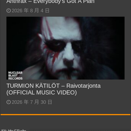
Anthrax – Everybody’s Got A Plan
2026 年 8 月 4 日
TURMION KÄTILÖT – Raivotarjonta
(OFFICIAL MUSIC VIDEO)
2026 年 7 月 30 日