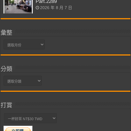
Part.2289
2026 年 8 月 7 日
彙整
彙
整
分類
分
類
打賞