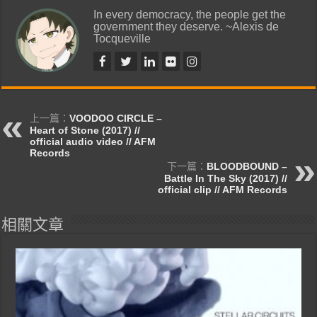
In every democracy, the people get the
government they deserve. ~Alexis de
Tocqueville
上一篇：
VOODOO CIRCLE –
Heart of Stone (2017) //
official audio video // AFM
Records
下一篇：
BLOODBOUND –
Battle In The Sky (2017) //
official clip // AFM Records
相關文章