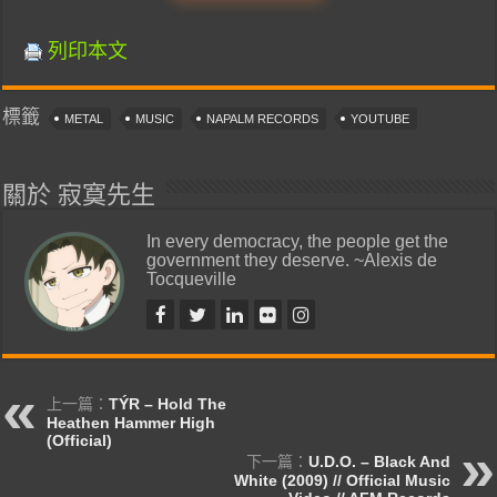
列印本文
標籤
METAL
MUSIC
NAPALM RECORDS
YOUTUBE
關於 寂寞先生
In every democracy, the people get the
government they deserve. ~Alexis de
Tocqueville
上一篇：
TÝR – Hold The
Heathen Hammer High
(Official)
下一篇：
U.D.O. – Black And
White (2009) // Official Music