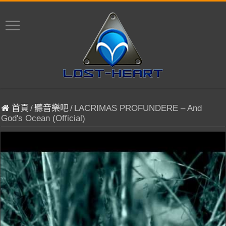
首頁
/
聽音樂吧
/
LACRIMAS PROFUNDERE – And
God's Ocean (Official)