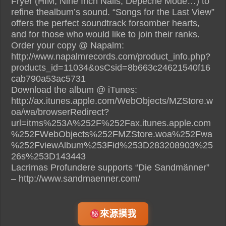
Fryer (HIM, Nine Inch Nails, Depeche Mode…) to
refine thealbum’s sound. “Songs for the Last View”
offers the perfect soundtrack forsomber hearts,
and for those who would like to join their ranks.
Order your copy @ Napalm:
http://www.napalmrecords.com/product_info.php?
products_id=11034&osCsid=8b663c24621540f16
cab790a53ac5731
Download the album @ iTunes:
http://ax.itunes.apple.com/WebObjects/MZStore.w
oa/wa/browserRedirect?
url=itms%253A%252F%252Fax.itunes.apple.com
%252FWebObjects%252FMZStore.woa%252Fwa
%252FviewAlbum%253Fid%253D283208903%25
26s%253D143443
Lacrimas Profundere supports “Die Sandmänner”
– http://www.sandmaenner.com/
來源摸我