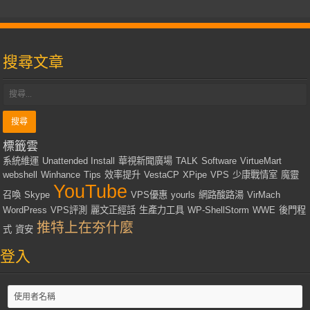
搜尋文章
標籤雲
系統維運
Unattended Install
華視新聞廣場
TALK
Software
VirtueMart
webshell
Winhance
Tips
效率提升
VestaCP
XPipe
VPS
少康戰情室
魔靈
YouTube
召喚
Skype
VPS優惠
yourls
網路酸路湯
VirMach
WordPress
VPS評測
麗文正經話
生產力工具
WP-ShellStorm
WWE
後門程
推特上在夯什麼
式
資安
登入