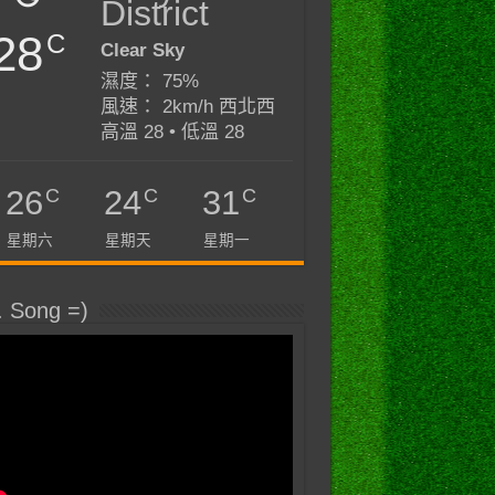
District
28
C
Clear Sky
濕度： 75%
風速： 2km/h 西北西
高溫 28 • 低溫 28
C
C
C
26
24
31
星期六
星期天
星期一
. Song =)