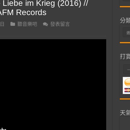
iebe im Krieg (2016) //
整
// AFM Records
分
 日
聽音樂吧
發表留言
分
類
打
天