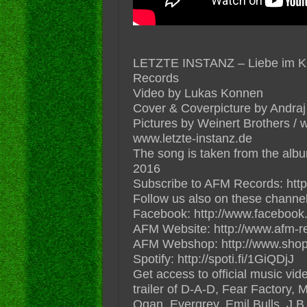
LETZTE INSTANZ – Liebe im Krieg
Records
Video by Lukas Konnen
Cover & Coverpicture by Andra
Pictures by Weinert Brothers /
www.letzte-instanz.de
The song is taken from the albu
2016
Subscribe to AFM Records: http
Follow us also on these channel
Facebook: http://www.facebook
AFM Website: http://www.afm-r
AFM Webshop: http://www.shop
Spotify: http://spoti.fi/1GiQDjJ
Get access to official music vi
trailer of D-A-D, Fear Factory, 
Ogan, Evergrey, Emil Bulls, J.