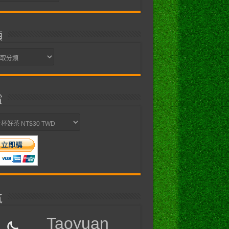
類
賞
氣
Taoyuan