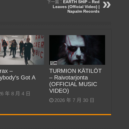
下一篇：
EARTH SHIP – Red
Leaves (Official Video) |
Napalm Records
rax –
TURMION KÄTILÖT
ybody’s Got A
– Raivotarjonta
(OFFICIAL MUSIC
VIDEO)
26 年 8 月 4 日
2026 年 7 月 30 日