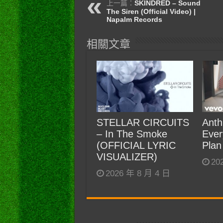
上一篇：
SKINDRED – Sound
The Siren (Official Video) |
Napalm Records
相關文章
STELLAR CIRCUITS
Anth
– In The Smoke
Ever
(OFFICIAL LYRIC
Plan
VISUALIZER)
20
2026 年 8 月 4 日