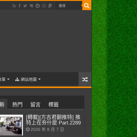
歌單
網站地圖
新
熱門
留言
標籤
[轉載][方吉君翻推特] 推
特上在夯什麼 Part.2289
2026 年 8 月 7 日