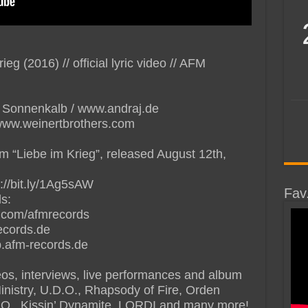
 (2016) // official lyric video // AFM
j Sonnenkalb / www.andraj.de
 www.weinertbrothers.com
m “Liebe im Krieg”, released August 12th,
://bit.ly/1Ag5sAW
Fav
s:
.com/afmrecords
ecords.de
.afm-records.de
deos, interviews, live performances and album
Ministry, U.D.O., Rhapsody of Fire, Orden
B.O., Kissin’ Dynamite, LORDI and many more!