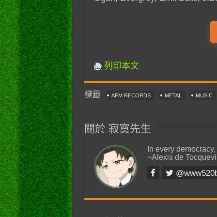
列印本文
標籤
AFM RECORDS
METAL
MUSIC
關於 寂寞先生
In every democracy,
~Alexis de Tocquevi
@www520