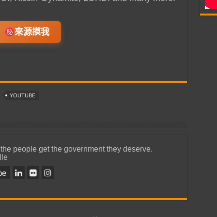
來源摸我
YOUTUBE
 the people get the government they deserve.
lle
be