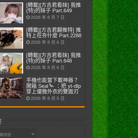
[轉載][方吉君看妹] 我推
(特)的妹子 Part.649
2026 年 8 月 7 日
[轉載][方吉君翻推特] 推
特上在夯什麼 Part.2288
2026 年 8 月 6 日
[轉載][方吉君看妹] 我推
(特)的妹子 Part.648
2026 年 8 月 6 日
手機也能當下載神器？
開箱 Seal
：把 yt-dlp
穿上優雅外衣的雙面刃
2026 年 8 月 5 日
整