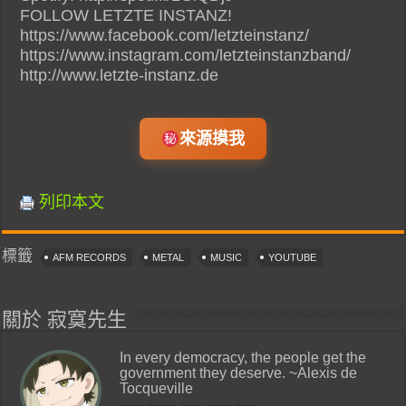
FOLLOW LETZTE INSTANZ!
https://www.facebook.com/letzteinstanz/
https://www.instagram.com/letzteinstanzband/
http://www.letzte-instanz.de
來源摸我
列印本文
標籤
AFM RECORDS
METAL
MUSIC
YOUTUBE
關於 寂寞先生
In every democracy, the people get the
government they deserve. ~Alexis de
Tocqueville