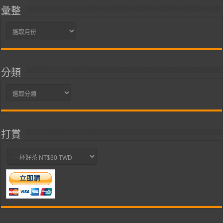
彙整
彙
整
分類
分
類
打賞