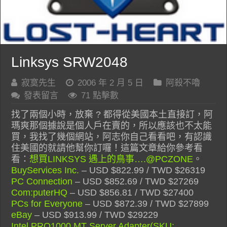
Linksys SRW2048
寂寞先生
2006 年 2 月 5 日
阿殺不嚕
發表留言
71 點擊數
找了兩個小時，放棄 ? 都得從美國本土直接訂，阿
瑪爽那個據說是個人戶在賣的，所以應該也不太能
買，我找了幾個網站，阿志你自己看看吧，有認識
住美國的就請他幫你訂囉！這篇文章給你參考看
看：
想買LINKSYS 遇上的鳥事….@PCZONE
。
BuyServices Inc.
– USD $822.99 / TWD $26319
PC Connection
– USD $852.69 / TWD $27269
Com:puterHQ
– USD $856.81 / TWD $27400
PCs for Everyone
– USD $872.39 / TWD $27899
eBay
– USD $913.99 / TWD $29229
Intel PRO1000 MT Server Adapter(SKU: