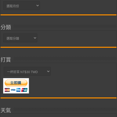
彙
整
分類
分
類
打賞
天氣