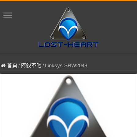
首頁
/
阿殺不嚕
/
Linksys SRW2048