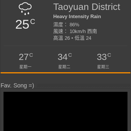
Taoyuan District
Heavy Intensity Rain
25
C
濕度： 86%
風速： 10km/h 西南
高溫 26 • 低溫 24
C
C
C
27
34
33
星期一
星期二
星期三
Fav. Song =)