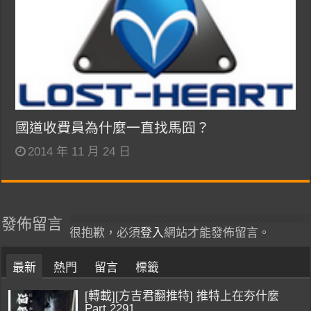
國道收費員為什麼一直找馬囧？
2014 年 11 月 24 日
發佈留言
很抱歉，必須
登入
網站才能發佈留言。
最新
熱門
留言
標籤
[轉載][方吉君翻推特] 推特上在夯什麼
Part.2291