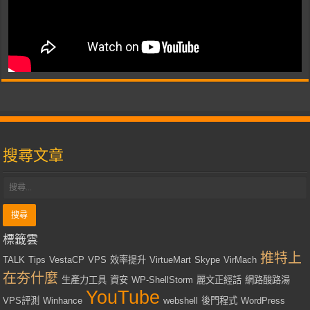
搜尋文章
標籤雲
推特上
TALK
Tips
VestaCP
VPS
效率提升
VirtueMart
Skype
VirMach
在夯什麼
生產力工具
資安
WP-ShellStorm
麗文正經話
網路酸路湯
YouTube
VPS評測
Winhance
webshell
後門程式
WordPress