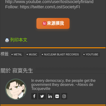
http://www.youtube.com/user/lostsocietyfinland
Follow: https://twitter.com/LostSocietyFI
來源摸我
列印本文
標籤
METAL
MUSIC
NUCLEAR BLAST RECORDS
YOUTUBE
關於 寂寞先生
In every democracy, the people get the
government they deserve. ~Alexis de
Tocqueville