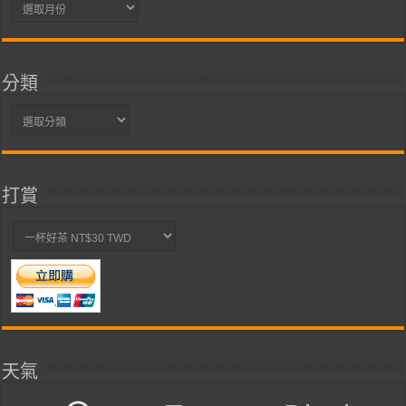
彙
整
分類
分
類
打賞
天氣