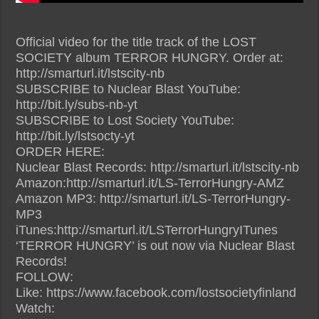
Official video for the title track of the LOST
SOCIETY album TERROR HUNGRY. Order at:
http://smarturl.it/lstscity-nb
SUBSCRIBE to Nuclear Blast YouTube:
http://bit.ly/subs-nb-yt
SUBSCRIBE to Lost Society YouTube:
http://bit.ly/lstsocty-yt
ORDER HERE:
Nuclear Blast Records: http://smarturl.it/lstscity-nb
Amazon:http://smarturl.it/LS-TerrorHungry-AMZ
Amazon MP3: http://smarturl.it/LS-TerrorHungry-
MP3
iTunes:http://smarturl.it/LSTerrorHungryITunes
‘TERROR HUNGRY’ is out now via Nuclear Blast
Records!
FOLLOW:
Like: https://www.facebook.com/lostsocietyfinland
Watch: