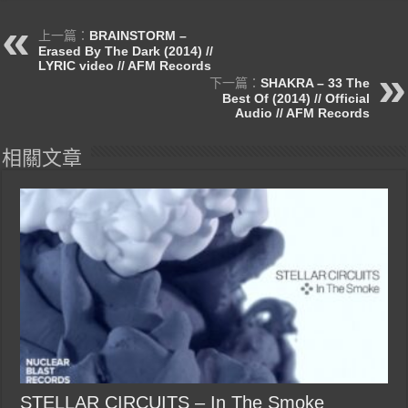
上一篇：
BRAINSTORM –
Erased By The Dark (2014) //
LYRIC video // AFM Records
下一篇：
SHAKRA – 33 The
Best Of (2014) // Official
Audio // AFM Records
相關文章
STELLAR CIRCUITS – In The Smoke