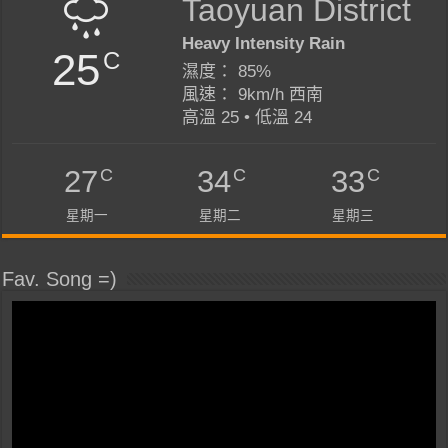
Taoyuan District
Heavy Intensity Rain
25
C
濕度： 85%
風速： 9km/h 西南
高溫 25 • 低溫 24
C
C
C
27
34
33
星期一
星期二
星期三
Fav. Song =)