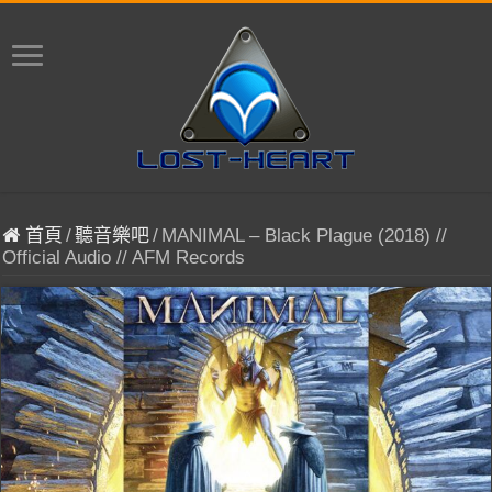
首頁
/
聽音樂吧
/
MANIMAL – Black Plague (2018) //
Official Audio // AFM Records