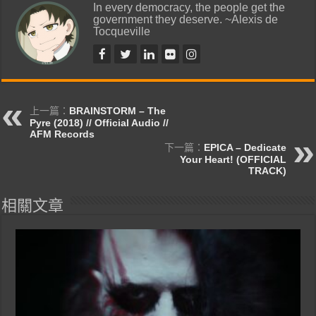
In every democracy, the people get the
government they deserve. ~Alexis de
Tocqueville
上一篇：
BRAINSTORM – The
Pyre (2018) // Official Audio //
AFM Records
下一篇：
EPICA – Dedicate
Your Heart! (OFFICIAL
TRACK)
相關文章