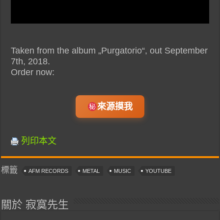
Taken from the album „Purgatorio“, out September
7th, 2018.
Order now:
來源摸我
列印本文
標籤
AFM RECORDS
METAL
MUSIC
YOUTUBE
關於 寂寞先生