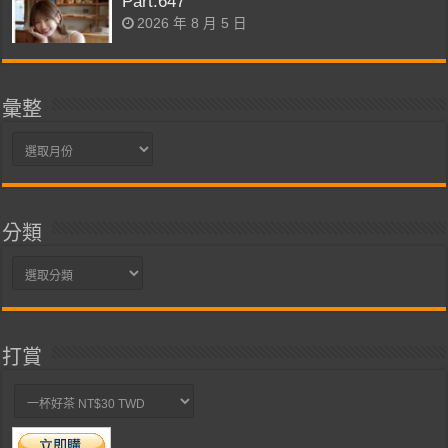
Part.647
2026 年 8 月 5 日
彙整
彙
整
分類
分
類
打賞