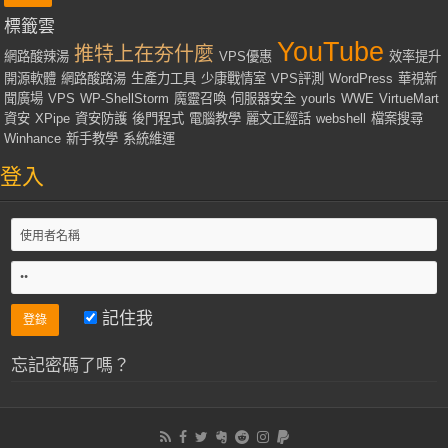
標籤雲
YouTube
推特上在夯什麼
網路酸辣湯
VPS優惠
效率提升
開源軟體
網路酸路湯
生產力工具
少康戰情室
VPS評測
WordPress
華視新
聞廣場
VPS
WP-ShellStorm
魔靈召喚
伺服器安全
yourls
WWE
VirtueMart
資安
XPipe
資安防護
後門程式
電腦教學
麗文正經話
webshell
檔案搜尋
Winhance
新手教學
系統維運
登入
記住我
忘記密碼了嗎？