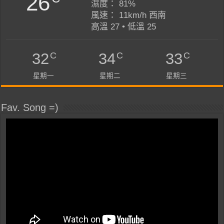
26
濕度： 81%
風速： 11km/h 西南
高溫 27 • 低溫 25
C
C
C
32
34
33
星期一
星期二
星期三
Fav. Song =)