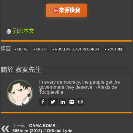
來源摸我
列印本文
標籤
METAL
MUSIC
NUCLEAR BLAST RECORDS
YOUTUBE
關於 寂寞先生
In every democracy, the people get the
government they deserve. ~Alexis de
Tocqueville
上一篇：
GAMA BOMB –
666teen (2018) // Official Lyric