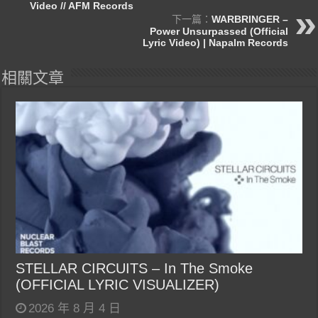
Video // AFM Records
下一篇：
WARBRINGER –
Power Unsurpassed (Official
Lyric Video) | Napalm Records
相關文章
STELLAR CIRCUITS – In The Smoke
(OFFICIAL LYRIC VISUALIZER)
2026 年 8 月 4 日