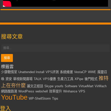
搜尋文章
標籤雲
少康戰情室
Unattended Install
VPS評測
系統維運
VestaCP
WWE
魔靈召
推特
喚
資安
華視新聞廣場
TALK
VPS優惠
生產力工具
XPipe
後門程式
上在夯什麼
麗文正經話
Skype
yourls
Software
VirtueMart
VirMach
網路酸路湯
WordPress
webshell
效率提升
Winhance
VPS
YouTube
WP-ShellStorm
Tips
登入