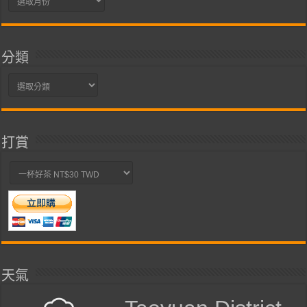
整
分類
分
類
打賞
天氣