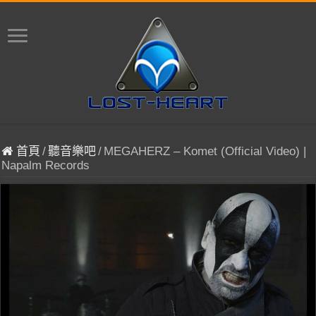
首頁
/
聽音樂吧
/
MEGAHERZ – Komet (Official Video) |
Napalm Records