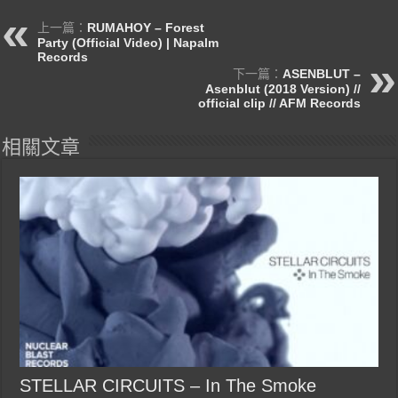
上一篇：
RUMAHOY – Forest
Party (Official Video) | Napalm
Records
下一篇：
ASENBLUT –
Asenblut (2018 Version) //
official clip // AFM Records
相關文章
STELLAR CIRCUITS – In The Smoke