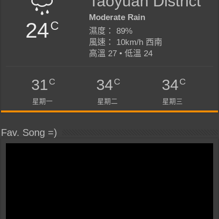
Taoyuan District
Moderate Rain
24
C
濕度： 89%
風速： 10km/h 西南
高溫 27 • 低溫 24
C
C
C
31
34
34
星期一
星期二
星期三
Fav. Song =)