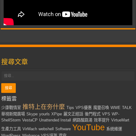
搜尋文章
標籤雲
推特上在夯什麼
少康戰情室
Tips
VPS優惠
魔靈召喚
WWE
TALK
華視新聞廣場
Skype
yourls
XPipe
麗文正經話
後門程式
VPS
WP-
ShellStorm
VestaCP
Unattended Install
網路酸路湯
效率提升
VirtueMart
YouTube
生產力工具
VirMach
webshell
Software
系統維運
WordPress
Winhance
VPS評測
資安