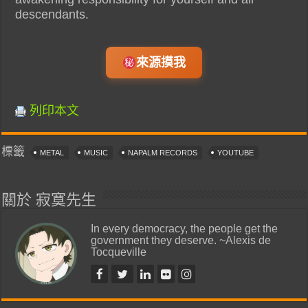
descendants.
來源摸我
列印本文
標籤
METAL
MUSIC
NAPALM RECORDS
YOUTUBE
關於 寂寞先生
In every democracy, the people get the
government they deserve. ~Alexis de
Tocqueville