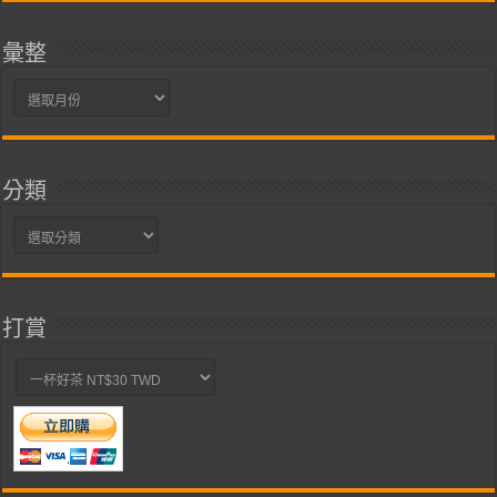
彙整
彙
整
分類
分
類
打賞