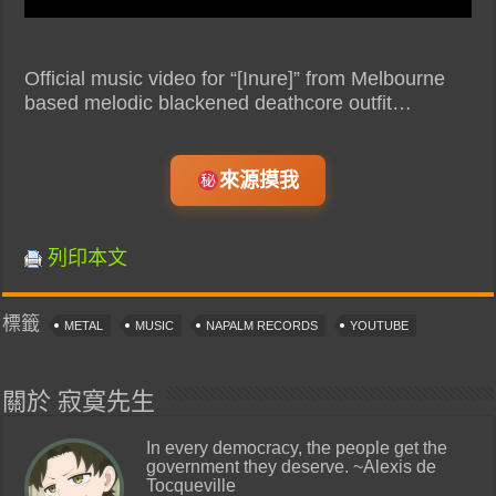
Official music video for “[Inure]” from Melbourne
based melodic blackened deathcore outfit…
來源摸我
列印本文
標籤
METAL
MUSIC
NAPALM RECORDS
YOUTUBE
關於 寂寞先生
In every democracy, the people get the
government they deserve. ~Alexis de
Tocqueville