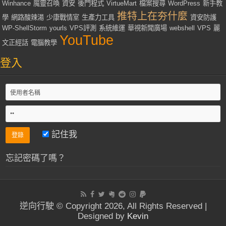
Winhance
魔靈召喚
資安
後門程式
VirtueMart
檔案搜尋
WordPress
新手教
推特上在夯什麼
學
網路酸辣湯
少康戰情室
生產力工具
資安防護
WP-ShellStorm
yourls
VPS評測
系統維運
華視新聞廣場
webshell
VPS
麗
YouTube
文正經話
電腦教學
登入
記住我
忘記密碼了嗎？
逆向行駛 © Copyright 2026, All Rights Reserved |
Designed by
Kevin