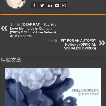
上一篇：
DEAF RAT – Say You
Love Me – Live in Dalhalla
(2023) // Official Live Video //
AFM Records
下一篇：
FIT FOR AN AUTOPSY
– Hellions (OFFICIAL
VISUALIZER VIDEO)
相關文章