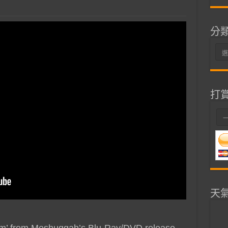
分
分
類
打
天
em’ from Meshuggah’s Blu-Ray/DVD release