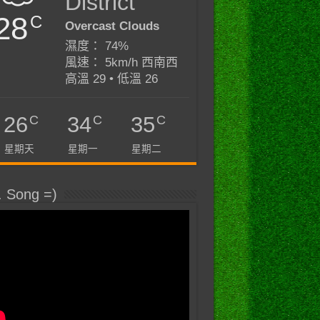
District
28
C
Overcast Clouds
濕度： 74%
風速： 5km/h 西南西
高溫 29 • 低溫 26
C
C
C
26
34
35
星期天
星期一
星期二
. Song =)