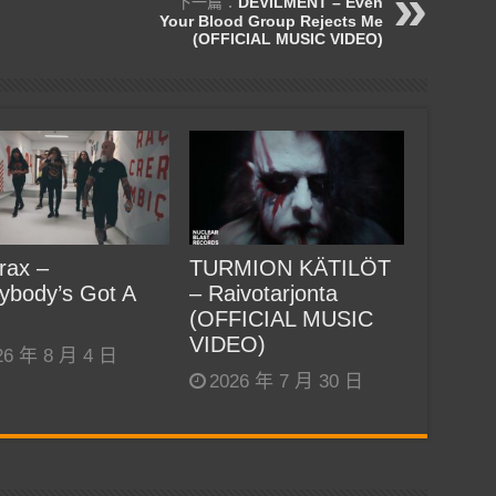
下一篇：
DEVILMENT – Even
Your Blood Group Rejects Me
(OFFICIAL MUSIC VIDEO)
rax –
TURMION KÄTILÖT
ybody’s Got A
– Raivotarjonta
(OFFICIAL MUSIC
VIDEO)
26 年 8 月 4 日
2026 年 7 月 30 日