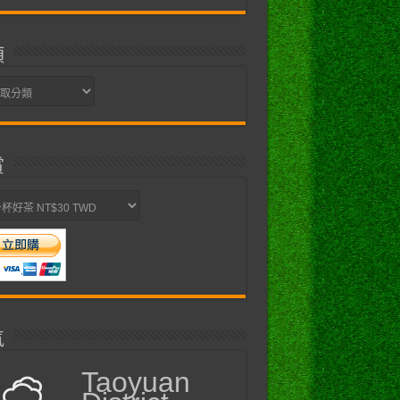
類
賞
氣
Taoyuan