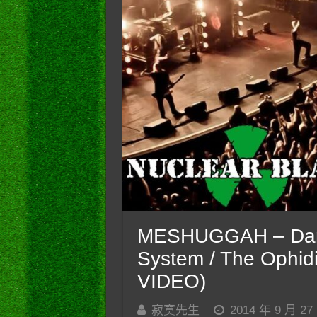
MESHUGGAH – Danc
System / The Ophid
VIDEO)
寂寞先生
2014 年 9 月 27