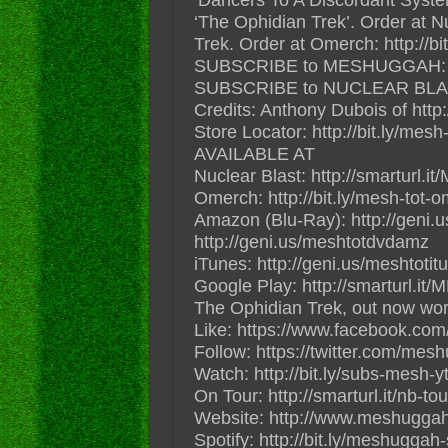
‘The Ophidian Trek’. Order at N
Trek. Order at Omerch: http://bi
SUBSCRIBE to MESHUGGAH: http
SUBSCRIBE to NUCLEAR BLAST: h
Credits: Anthony Dubois of http
Store Locator: http://bit.ly/mesh-t
AVAILABLE AT
Nuclear Blast: http://smarturl
Omerch: http://bit.ly/mesh-tot-
Amazon (Blu-Ray): http://geni
http://geni.us/meshtotdvdamz
iTunes: http://geni.us/meshtotit
Google Play: http://smarturl.i
The Ophidian Trek, out now wor
Like: https://www.facebook.co
Follow: https://twitter.com/mes
Watch: http://bit.ly/subs-mesh-y
On Tour: http://smarturl.it/nb-to
Website: http://www.meshuggah
Spotify: http://bit.ly/meshuggah-