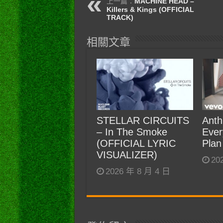
上一篇：
MACHINE HEAD –
Killers & Kings (OFFICIAL
TRACK)
相關文章
STELLAR CIRCUITS
Anth
– In The Smoke
Ever
(OFFICIAL LYRIC
Plan
VISUALIZER)
20
2026 年 8 月 4 日