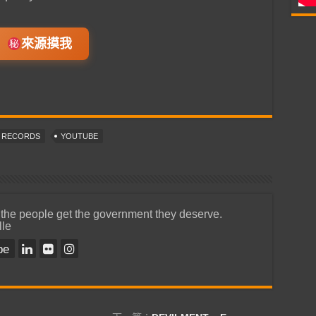
來源摸我
T RECORDS
YOUTUBE
 the people get the government they deserve.
lle
be