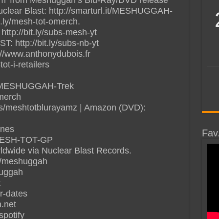
uclear Blast: http://smarturl.it/MESHUGGAH-
t.ly/mesh-tot-omerch.
://bit.ly/subs-mesh-yt
ttp://bit.ly/subs-nb-yt
://www.anthonydubois.fr
ot-i-retailers
.it/MESHUGGAH-Trek
omerch
.us/meshtotblurayamz | Amazon (DVD):
unes
Fav
t/MESH-TOT-GP
ldwide via Nuclear Blast Records.
m/meshuggah
huggah
t
ur-dates
.net
spotify