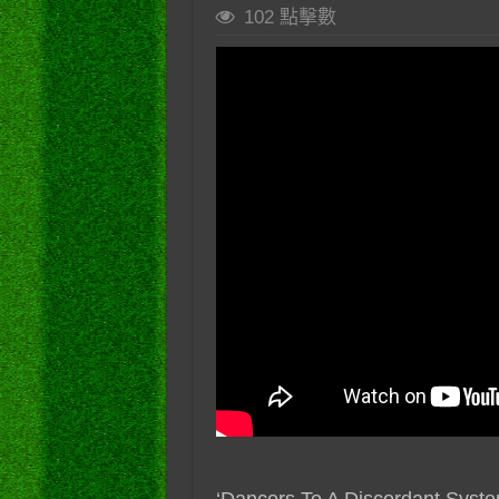
102 點擊數
‘Dancers To A Discordant Syst