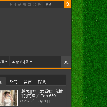
歌單
網站地圖
新
熱門
留言
標籤
[轉載][方吉君看妹] 我推
(特)的妹子 Part.650
2026 年 8 月 8 日