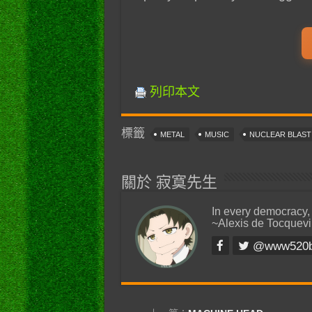
列印本文
標籤
METAL
MUSIC
NUCLEAR BLAS
關於 寂寞先生
In every democracy,
~Alexis de Tocquevi
@www520