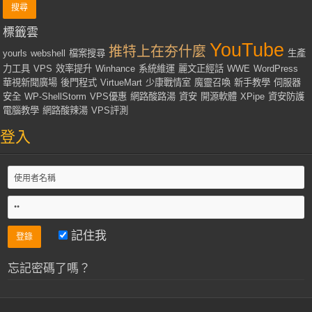
標籤雲
YouTube
推特上在夯什麼
yourls
webshell
檔案搜尋
生產
力工具
VPS
效率提升
Winhance
系統維運
麗文正經話
WWE
WordPress
華視新聞廣場
後門程式
VirtueMart
少康戰情室
魔靈召喚
新手教學
伺服器
安全
WP-ShellStorm
VPS優惠
網路酸路湯
資安
開源軟體
XPipe
資安防護
電腦教學
網路酸辣湯
VPS評測
登入
記住我
忘記密碼了嗎？