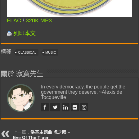
FLAC
/
320K MP3
列印本文
標籤
CLASSICAL
MUSIC
關於 寂寞先生
In every democracy, the people get the
government they deserve. ~Alexis de
Tocqueville
上一篇：
洛基主題曲 虎之眼 –
Eye Of The Tiger