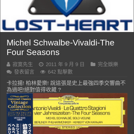
Michel Schwalbe-Vivaldi-The
Four Seasons
寂寞先生
2011 年 9 月 9 日
完全娛樂
發表留言
642 點擊數
卡拉揚! 柏林愛樂! 說這張是史上最強四季交響曲不
為過吧!絕對值得收藏 ?