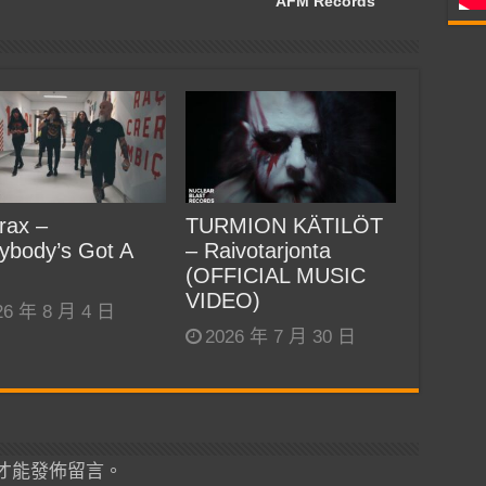
AFM Records
rax –
TURMION KÄTILÖT
ybody’s Got A
– Raivotarjonta
(OFFICIAL MUSIC
VIDEO)
26 年 8 月 4 日
2026 年 7 月 30 日
才能發佈留言。