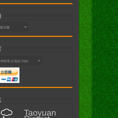
類
賞
氣
Taoyuan