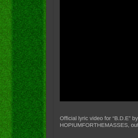
Official lyric video for “B.D.E”
HOPIUMFORTHEMASSES, out