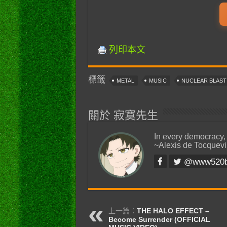
列印本文
標籤
METAL
MUSIC
NUCLEAR BLAS
關於 寂寞先生
In every democracy,
~Alexis de Tocquevi
@www520
上一篇：
THE HALO EFFECT –
Become Surrender (OFFICIAL