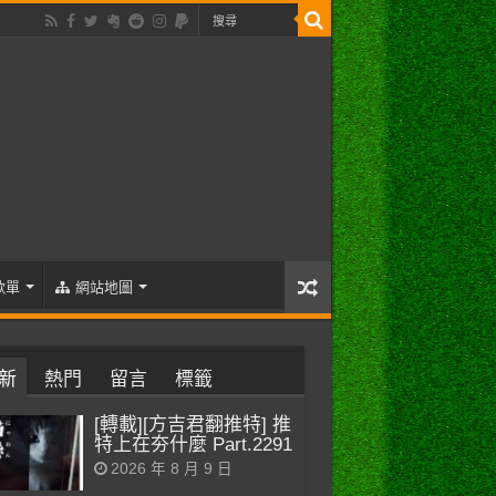
歌單
網站地圖
新
熱門
留言
標籤
[轉載][方吉君翻推特] 推
特上在夯什麼 Part.2291
2026 年 8 月 9 日