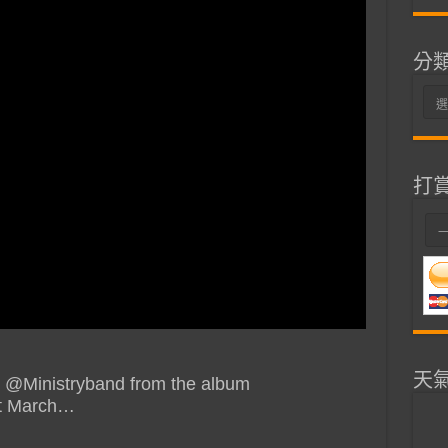
分
分
類
打
天
 by @Ministryband from the album
 March…