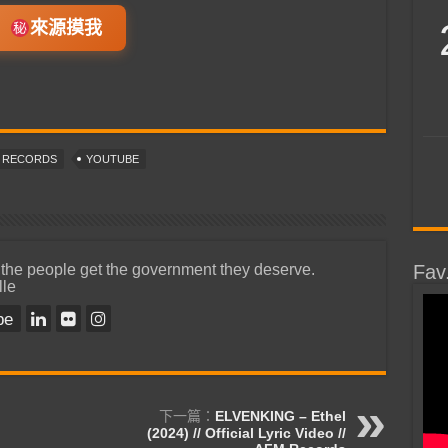
來源摸我
T RECORDS
YOUTUBE
 the people get the government they deserve.
Fav
lle
be
下一篇：
ELVENKING – Ethel
(2024) // Official Lyric Video //