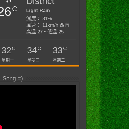
District
26
C
Light Rain
濕度： 81%
風速： 11km/h 西南
高溫 27 • 低溫 25
C
C
C
32
34
33
星期一
星期二
星期三
. Song =)