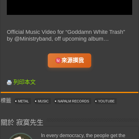
Official Music Video for “Goddamn White Trash”
by @Ministryband, off upcoming album…
來源摸我
列印本文
標籤
METAL
MUSIC
NAPALM RECORDS
YOUTUBE
關於 寂寞先生
In every democracy, the people get the