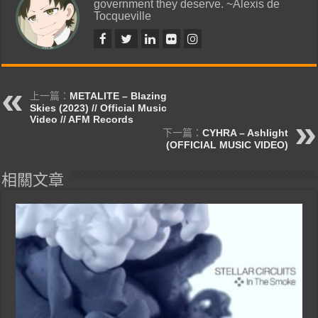
government they deserve. ~Alexis de
Tocqueville
上一篇：
METALITE – Blazing
Skies (2023) // Official Music
Video // AFM Records
下一篇：
CYHRA – Ashlight
(OFFICIAL MUSIC VIDEO)
相關文章