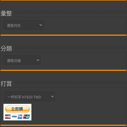
彙整
彙
整
分類
分
類
打賞