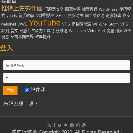
標籤雲
推特上在夯什麼
伺服器安全
開源軟體
檔案搜尋
WordPress
後門程
式
yourls
新手教學
少康戰情室
XPipe
資安防護
網路酸路湯
電腦教學
資安
YouTube
webshell
WWE
VPS
網路酸辣湯
WP-ShellStorm
VPS
評測
麗文正經話
生產力工具
系統維運
Winhance
VirtueMart
魔靈召喚
VPS
優惠
華視新聞廣場
效率提升
登入
記住我
忘記密碼了嗎？
逆向行駛 © Copyright 2026, All Rights Reserved |