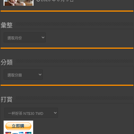
彙整
彙
整
分類
分
類
打賞