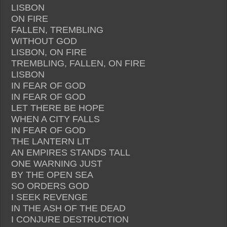
LISBON
ON FIRE
FALLEN, TREMBLING
WITHOUT GOD
LISBON, ON FIRE
TREMBLING, FALLEN, ON FIRE
LISBON
IN FEAR OF GOD
IN FEAR OF GOD
LET THERE BE HOPE
WHEN A CITY FALLS
IN FEAR OF GOD
THE LANTERN LIT
AN EMPIRES STANDS TALL
ONE WARNING JUST
BY THE OPEN SEA
SO ORDERS GOD
I SEEK REVENGE
IN THE ASH OF THE DEAD
I CONJURE DESTRUCTION