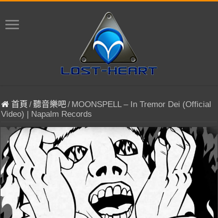
首頁
/
聽音樂吧
/
MOONSPELL – In Tremor Dei (Official
Video) | Napalm Records