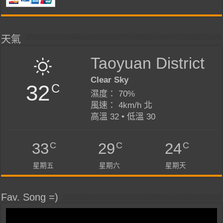
天氣
Taoyuan District
Clear Sky
32
C
濕度： 70%
風速： 4km/h 北
高溫 32 • 低溫 30
C
C
C
33
29
24
星期五
星期六
星期天
Fav. Song =)