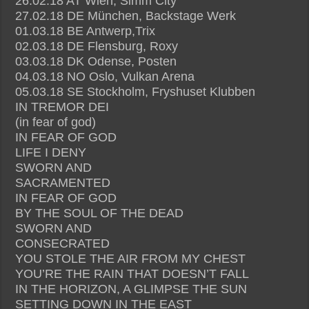
26.02.18 AT Wien, Simm City
27.02.18 DE München, Backstage Werk
01.03.18 BE Antwerp,Trix
02.03.18 DE Flensburg, Roxy
03.03.18 DK Odense, Posten
04.03.18 NO Oslo, Vulkan Arena
05.03.18 SE Stockholm, Fryshuset Klubben
IN TREMOR DEI
(in fear of god)
IN FEAR OF GOD
LIFE I DENY
SWORN AND
SACRAMENTED
IN FEAR OF GOD
BY THE SOUL OF THE DEAD
SWORN AND
CONSECRATED
YOU STOLE THE AIR FROM MY CHEST
YOU’RE THE RAIN THAT DOESN’T FALL
IN THE HORIZON, A GLIMPSE THE SUN
SETTING DOWN IN THE EAST