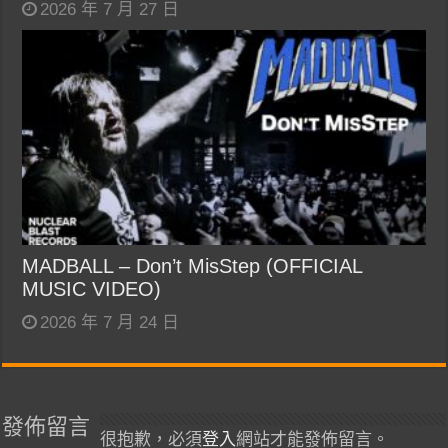
2026 年 7 月 27 日
MADBALL – Don’t MisStep (OFFICIAL
MUSIC VIDEO)
2026 年 7 月 24 日
發佈留言
很抱歉，必須
登入
網站才能發佈留言。