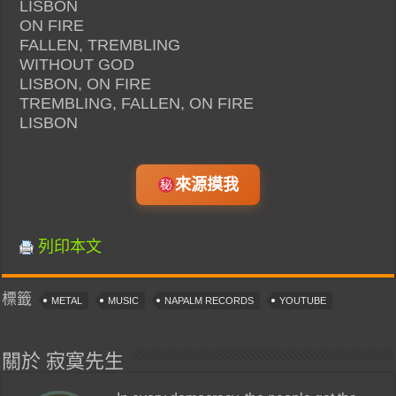
LISBON
ON FIRE
FALLEN, TREMBLING
WITHOUT GOD
LISBON, ON FIRE
TREMBLING, FALLEN, ON FIRE
LISBON
來源摸我
列印本文
標籤
METAL
MUSIC
NAPALM RECORDS
YOUTUBE
關於 寂寞先生