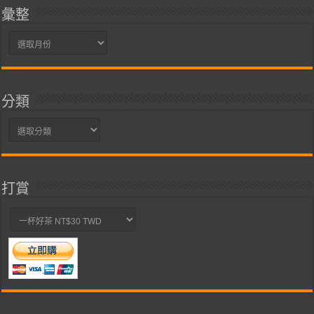
彙整
彙
整
分類
分
類
打賞