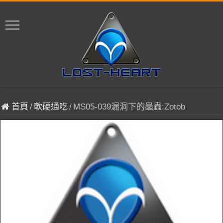
首頁
/
軟硬通吃
/
MS05-039漏洞下的蟲蟲:Zotob