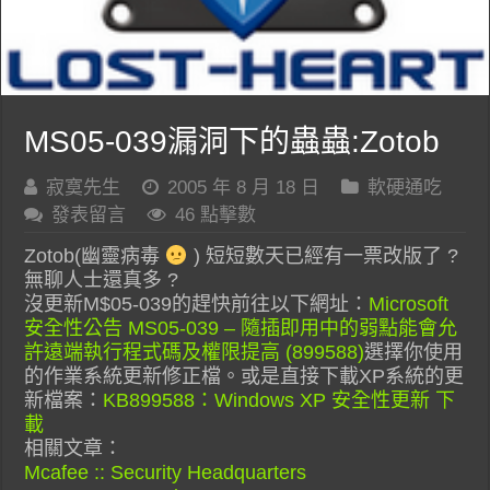
MS05-039漏洞下的蟲蟲:Zotob
寂寞先生
2005 年 8 月 18 日
軟硬通吃
發表留言
46 點擊數
Zotob(幽靈病毒
) 短短數天已經有一票改版了 ?
無聊人士還真多 ?
沒更新M$05-039的趕快前往以下網址：
Microsoft
安全性公告 MS05-039 – 隨插即用中的弱點能會允
許遠端執行程式碼及權限提高 (899588)
選擇你使用
的作業系統更新修正檔。或是直接下載XP系統的更
新檔案：
KB899588：Windows XP 安全性更新 下
載
相關文章：
Mcafee :: Security Headquarters