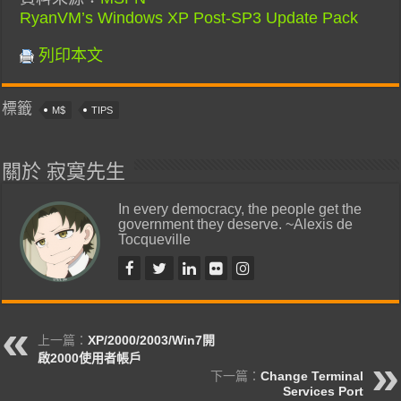
RyanVM’s Windows XP Post-SP3 Update Pack
列印本文
標籤
M$
TIPS
關於 寂寞先生
In every democracy, the people get the
government they deserve. ~Alexis de
Tocqueville
上一篇：
XP/2000/2003/Win7開
啟2000使用者帳戶
下一篇：
Change Terminal
Services Port