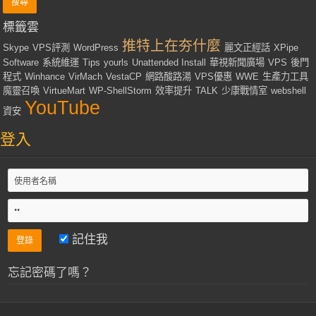
標籤雲
推特上在夯什麼
Skype
VPS評測
WordPress
麗文正經話
XPipe
Software
系統維運
Tips
yourls
Unattended Install
華視新聞廣場
VPS
後門
程式
Winhance
VirMach
VestaCP
網路酸路湯
VPS優惠
WWE
生產力工具
魔靈召喚
VirtueMart
WP-ShellStorm
效率提升
TALK
少康戰情室
webshell
YouTube
資安
登入
記住我
忘記密碼了嗎？