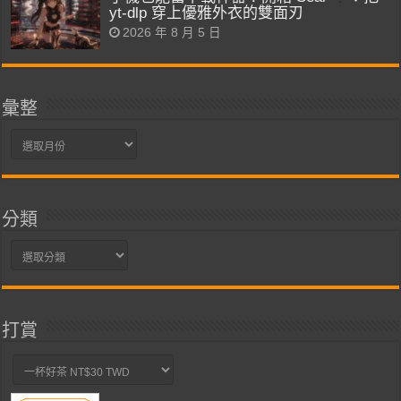
yt-dlp 穿上優雅外衣的雙面刃
2026 年 8 月 5 日
彙整
彙
整
分類
分
類
打賞