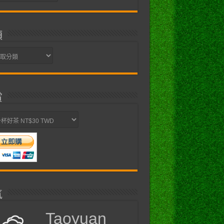
類
賞
氣
Taoyuan