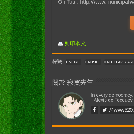
On Tour: http://www.municipalwa
列印本文
標籤
METAL
MUSIC
NUCLEAR BLAS
關於 寂寞先生
In every democracy,
~Alexis de Tocquevi
@www520