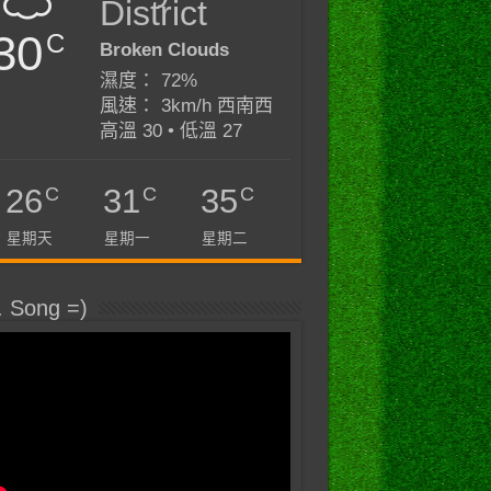
District
30
C
Broken Clouds
濕度： 72%
風速： 3km/h 西南西
高溫 30 • 低溫 27
C
C
C
26
31
35
星期天
星期一
星期二
. Song =)