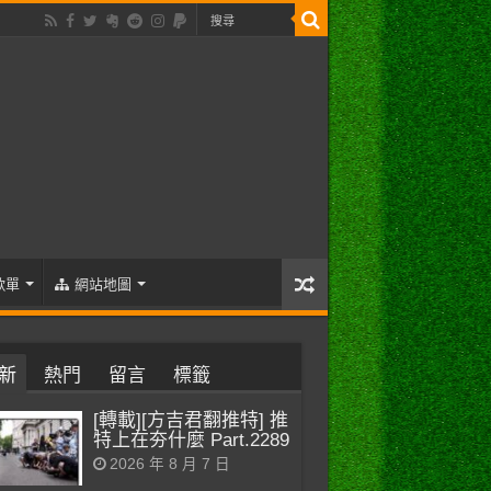
歌單
網站地圖
新
熱門
留言
標籤
[轉載][方吉君翻推特] 推
特上在夯什麼 Part.2289
2026 年 8 月 7 日