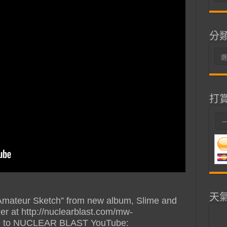
整
分
分
類
打
天
 “Amateur Sketch” from new album, Slime and
r at http://nuclearblast.com/mw-
be to NUCLEAR BLAST YouTube: