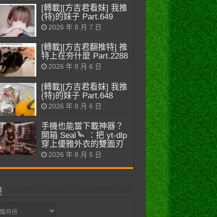
[轉載][方吉君看妹] 我推
(特)的妹子 Part.649
2026 年 8 月 7 日
[轉載][方吉君翻推特] 推
特上在夯什麼 Part.2288
2026 年 8 月 6 日
[轉載][方吉君看妹] 我推
(特)的妹子 Part.648
2026 年 8 月 6 日
手機也能當下載神器？
開箱 Seal
：把 yt-dlp
穿上優雅外衣的雙面刃
2026 年 8 月 5 日
整