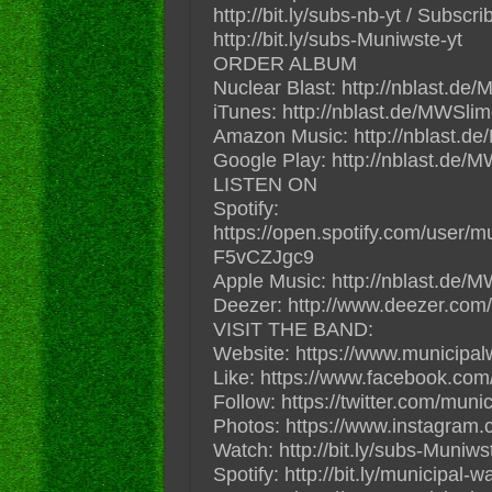
http://bit.ly/subs-nb-yt / Sub
http://bit.ly/subs-Muniwste-yt
ORDER ALBUM
Nuclear Blast: http://nblast.
iTunes: http://nblast.de/MWSl
Amazon Music: http://nblast
Google Play: http://nblast.d
LISTEN ON
Spotify:
https://open.spotify.com/user/m
F5vCZJgc9
Apple Music: http://nblast.d
Deezer: http://www.deezer.com/
VISIT THE BAND:
Website: https://www.municipal
Like: https://www.facebook.com
Follow: https://twitter.com/muni
Photos: https://www.instagram
Watch: http://bit.ly/subs-Muniws
Spotify: http://bit.ly/municipal-w