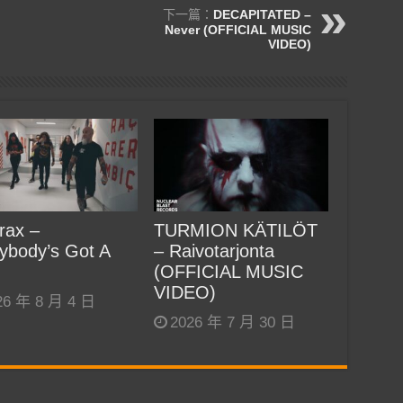
下一篇：
DECAPITATED –
Never (OFFICIAL MUSIC
VIDEO)
rax –
TURMION KÄTILÖT
ybody’s Got A
– Raivotarjonta
(OFFICIAL MUSIC
VIDEO)
26 年 8 月 4 日
2026 年 7 月 30 日