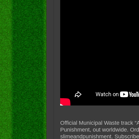
Official Municipal Waste track
Punishment, out worldwide. Orde
slimeandpunishment. Subscri