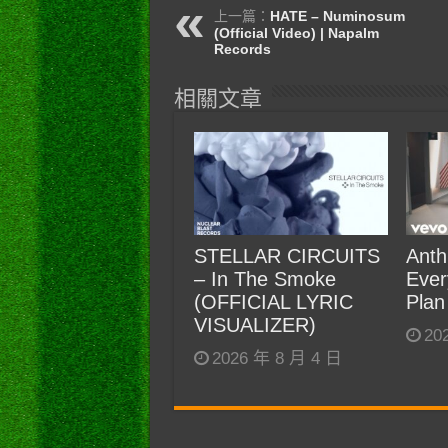
上一篇：
HATE – Numinosum
(Official Video) | Napalm
Records
相關文章
STELLAR CIRCUITS
Anth
– In The Smoke
Ever
(OFFICIAL LYRIC
Plan
VISUALIZER)
20
2026 年 8 月 4 日