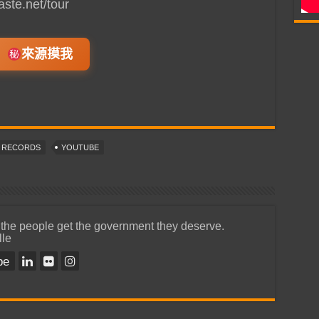
ste.net/tour
來源摸我
T RECORDS
YOUTUBE
 the people get the government they deserve.
lle
be