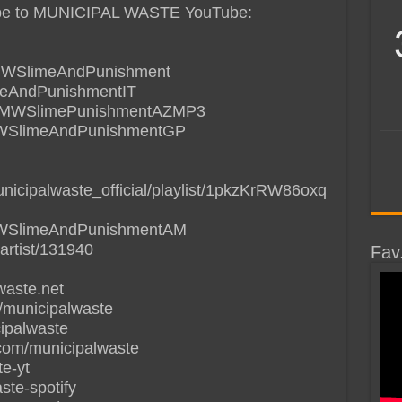
scribe to MUNICIPAL WASTE YouTube:
de/MWSlimeAndPunishment
imeAndPunishmentIT
.de/MWSlimePunishmentAZMP3
e/MWSlimeAndPunishmentGP
unicipalwaste_official/playlist/1pkzKrRW86oxq
e/MWSlimeAndPunishmentAM
artist/131940
Fav
waste.net
/municipalwaste
cipalwaste
.com/municipalwaste
te-yt
aste-spotify