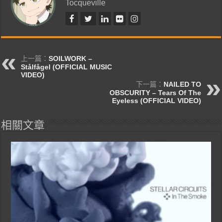
Tocqueville
上一篇：
SOILWORK –
Stålfågel (OFFICIAL MUSIC
VIDEO)
下一篇：
NAILED TO
OBSCURITY – Tears Of The
Eyeless (OFFICIAL VIDEO)
相關文章