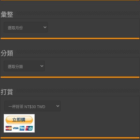
彙整
彙
整
分類
分
類
打賞