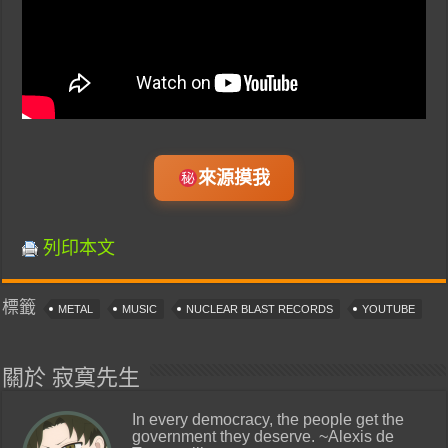
來源摸我
列印本文
標籤
METAL
MUSIC
NUCLEAR BLAST RECORDS
YOUTUBE
關於 寂寞先生
In every democracy, the people get the
government they deserve. ~Alexis de