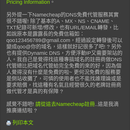
Pricing Information
。
另外提一下Namecheap的DNS免費代管服務其實
很不錯喔! 除了基本的A、MX、NS、CNAME、
TXT紀錄可新增/修改，也有URL/EMAIL轉發，比
如說原本是露露長的免費信箱如：
qoo123456789@gmail.com，經過設定轉發後可以
變成qoo@你的域名，這樣就好記很多了吧! ? 另外
也有提供Dynamic DNS，方便浮動IP又需要架站的
人。我自己是覺得找這種專搞域名的註冊商做DNS
代管總比把域名代管給完全免費的來的好，因為個
人覺得沒有什麼是免費的啦~ 更何況免費的服務要
是倒站收攤了，可憐的使用者也不能找誰理論或是
要求賠償，找這種有名氣且經營很久的老牌註冊商
做代管才是真的有保障 ?
感覺不錯吧!
請從這去Namecheap註冊
..這是我滴
推廣連結啦 ?
列印本文