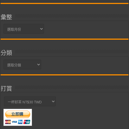
彙整
彙
整
分類
分
類
打賞