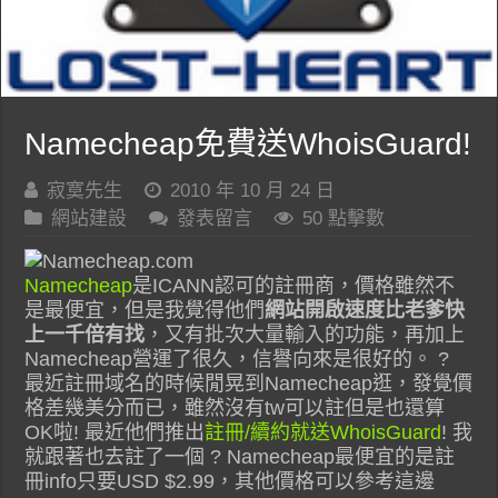
Namecheap免費送WhoisGuard!
寂寞先生
2010 年 10 月 24 日
網站建設
發表留言
50 點擊數
Namecheap
是ICANN認可的註冊商，價格雖然不
是最便宜，但是我覺得他們
網站開啟速度比老爹快
上一千倍有找
，又有批次大量輸入的功能，再加上
Namecheap營運了很久，信譽向來是很好的。 ?
最近註冊域名的時候閒晃到Namecheap逛，發覺價
格差幾美分而已，雖然沒有tw可以註但是也還算
OK啦! 最近他們推出
註冊/續約就送WhoisGuard
! 我
就跟著也去註了一個 ? Namecheap最便宜的是註
冊info只要USD $2.99，其他價格可以參考這邊