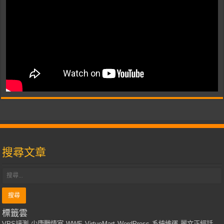
搜尋文章
標籤雲
VPS評測
少康戰情室
WWE
VirtueMart
WordPress
系統維運
麗文正經話