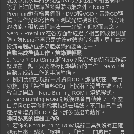
製成專業水準的多媒體DVD光碟也變的相當簡單。
除了上述的燒錄與多媒體功能之外，Nero 7
Premium還有檔案備份、DVD轉VCD、音樂CD轉
檔、製作光速寫標籤、測試光碟機速度……等好用
的功能，礙於篇幅無法一一介紹，但總而言之，
Nero 7 Premium在各方面都經過了相當的改良與加
強，讓Nero不再只是燒錄軟體的代名詞，更有實力
扮演電腦數位多媒體娛樂的要角之一。
自動完成準備工作，燒錄更輕鬆
1. Nero 7 StartSmart將Nero 7能完成的所有工作都
整理在一起，只要選擇你想執行的工作，Nero 7會
自動完成該工作的事前準備。
2. 例如我們想燒錄一片資料CD，那麼就在「常用
功能」的「製作資料CD」上按兩下滑鼠左鍵，就
會自動開啟「Nero Burning ROM」燒錄程式。
3. Nero Burning ROM開啟後還會自動建立一個空
白資料CD等你把檔案拉進去燒錄，不用自己手動
選擇新增資料CD，省下許多點選的動作。
喚回熟悉的燒錄工作列
1. 若你的Nero Burning ROM燒錄工具列沒有正確
顯示出來，點選「檢視」→「自訂」開啟自訂工具