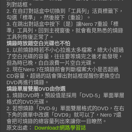
列對話框。
2. 在自訂對話盒中切換到「工具列」活頁標籤下，
勾選「標準」，然後按下〔重設〕。
3. 在跳出對話盒中按下〔是〕讓Nero 7重設「標
準」工具列，回到主視窗後，就會看見熟悉的燒錄
工具列恢復正常了。
燒錄時放錯空白光碟也不怕
1. 以前燒錄時若不小心拉進太多檔案，總大小超過
了空白光碟的容量，往往要等燒完之後才能發現，
但為時已晚，白白浪費一片空白光碟。
2. 現在Nero 7在燒錄前會判斷檔案大小是否超過
CD容量，超過的話會彈出對話框提醒你更換空白
DVD再進行燒錄。
燒錄單層雙層DVD由你選
1. 燒錄DVD時，預設值是採用「DVD-5」單面單層
格式的DVD光碟。
2. 若想燒錄「DVD-9」單面雙層格式的DVD，在右
下角的選單中改選「DVD9」就可以了，Nero 7還
會把可燒錄的總容量列出來讓你一目瞭然。
原文出處：
Download!網路學習誌