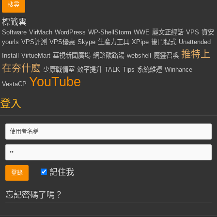
標籤雲
Software
VirMach
WordPress
WP-ShellStorm
WWE
麗文正經話
VPS
資安
yourls
VPS評測
VPS優惠
Skype
生產力工具
XPipe
後門程式
Unattended
推特上
Install
VirtueMart
華視新聞廣場
網路酸路湯
webshell
魔靈召喚
在夯什麼
少康戰情室
效率提升
TALK
Tips
系統維運
Winhance
YouTube
VestaCP
登入
記住我
忘記密碼了嗎？