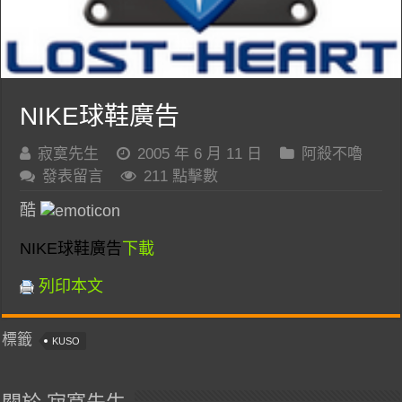
NIKE球鞋廣告
寂寞先生
2005 年 6 月 11 日
阿殺不嚕
發表留言
211 點擊數
酷
NIKE球鞋廣告
下載
列印本文
標籤
KUSO