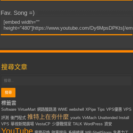
Fav. Song =)
[embed width=""
height="480"]https://www.youtube.com/Dy6MpsDPKts[/em
搜尋文章
標籤雲
Software
VirtueMart
網路酸路湯
WWE
webshell
XPipe
Tips
VPS優惠
VPS
推特上在夯什麼
評測
後門程式
yourls
VirMach
Unattended Install
VPS
華視新聞廣場
VestaCP
少康戰情室
TALK
WordPress
資安
YouTube
魔靈召喚
效率提升
系統維運
WP-ShellStorm
生產力工