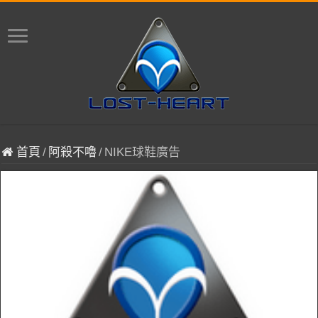
首頁
/
阿殺不嚕
/
NIKE球鞋廣告