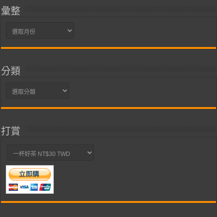
彙整
彙
整
分類
分
類
打賞