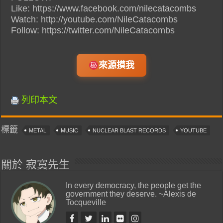
Like: https://www.facebook.com/nilecatacombs
Watch: http://youtube.com/NileCatacombs
Follow: https://twitter.com/NileCatacombs
來源摸我
列印本文
標籤
METAL
MUSIC
NUCLEAR BLAST RECORDS
YOUTUBE
關於 寂寞先生
In every democracy, the people get the
government they deserve. ~Alexis de
Tocqueville