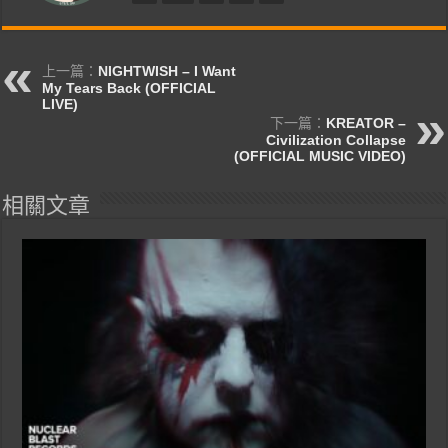
上一篇：
NIGHTWISH – I Want
My Tears Back (OFFICIAL
LIVE)
下一篇：
KREATOR –
Civilization Collapse
(OFFICIAL MUSIC VIDEO)
相關文章