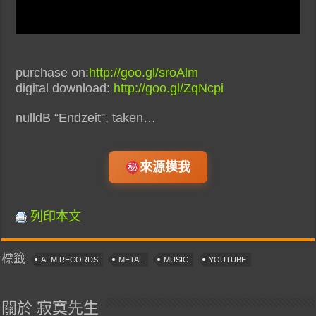
purchase on:
http://goo.gl/sroAlm
digital download:
http://goo.gl/ZqNcpi
nulldB “Endzeit”, taken…
來源摸我
列印本文
標籤
AFM RECORDS
METAL
MUSIC
YOUTUBE
關於 寂寞先生