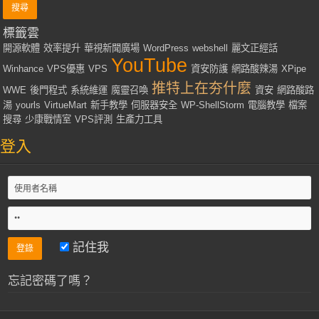
標籤雲
開源軟體
效率提升
華視新聞廣場
WordPress
webshell
麗文正經話
YouTube
Winhance
VPS優惠
VPS
資安防護
網路酸辣湯
XPipe
推特上在夯什麼
WWE
後門程式
系統維運
魔靈召喚
資安
網路酸路
湯
yourls
VirtueMart
新手教學
伺服器安全
WP-ShellStorm
電腦教學
檔案
搜尋
少康戰情室
VPS評測
生產力工具
登入
記住我
忘記密碼了嗎？