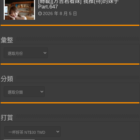
[轉載][方吉君看妹] 我推(特)的妹子
Part.647
2026 年 8 月 5 日
彙整
彙
整
分類
分
類
打賞