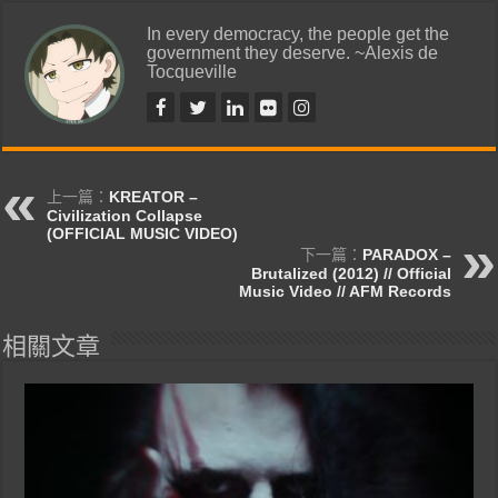
In every democracy, the people get the
government they deserve. ~Alexis de
Tocqueville
上一篇：
KREATOR –
Civilization Collapse
(OFFICIAL MUSIC VIDEO)
下一篇：
PARADOX –
Brutalized (2012) // Official
Music Video // AFM Records
相關文章