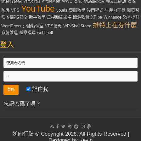
網路酸路湯
VPS評測
VirtueMart
WWE
資安
網路酸辣湯
麗文正經話
資安
YouTube
防護
VPS
yourls
電腦教學
後門程式
生產力工具
魔靈召
喚
伺服器安全
新手教學
華視新聞廣場
開源軟體
XPipe
Winhance
效率提升
推特上在夯什麼
WordPress
少康戰情室
VPS優惠
WP-ShellStorm
系統維運
檔案搜尋
webshell
登入
記住我
忘記密碼了嗎？
逆向行駛 © Copyright 2026, All Rights Reserved |
Designed by
Kevin