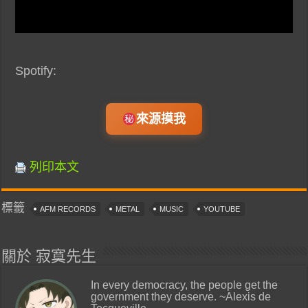
Spotify:
來源摸我
列印本文
標籤
AFM RECORDS
METAL
MUSIC
YOUTUBE
關於 寂寞先生
In every democracy, the people get the
government they deserve. ~Alexis de
Tocqueville