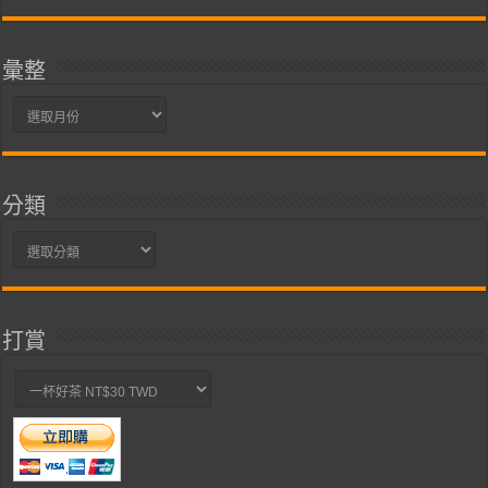
彙整
彙
整
分類
分
類
打賞