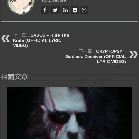
上一篇：
SADUS – Ride The
Knife (OFFICIAL LYRIC
VIDEO)
下一篇：
CRYPTOPSY –
Godless Deceiver (OFFICIAL
LYRIC VIDEO)
相關文章