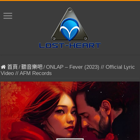
首頁
/
聽音樂吧
/
ONLAP – Fever (2023) // Official Lyric
Video // AFM Records