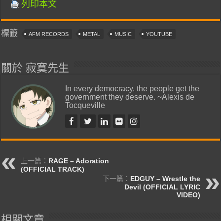
列印本文
標籤
AFM RECORDS
METAL
MUSIC
YOUTUBE
關於 寂寞先生
In every democracy, the people get the
government they deserve. ~Alexis de
Tocqueville
上一篇：
RAGE – Adoration
(OFFICIAL TRACK)
下一篇：
EDGUY – Wrestle the
Devil (OFFICIAL LYRIC
VIDEO)
相關文章