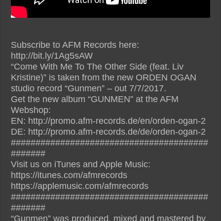
Subscribe to AFM Records here:
http://bit.ly/1Ag5sAW
“Come With Me To The Other Side (feat. Liv
Kristine)” is taken from the new ORDEN OGAN
studio record “Gunmen” – out 7/7/2017.
Get the new album “GUNMEN” at the AFM
Webshop:
EN: http://promo.afm-records.de/en/orden-ogan-2
DE: http://promo.afm-records.de/de/orden-ogan-2
########################################
#######
Visit us on iTunes and Apple Music:
https://itunes.com/afmrecords
https://applemusic.com/afmrecords
########################################
#######
“Gunmen” was produced, mixed and mastered by