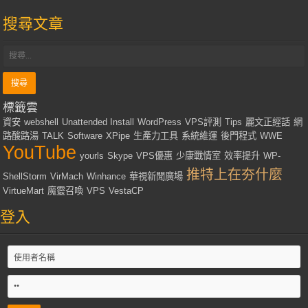
搜尋文章
標籤雲
資安
webshell
Unattended Install
WordPress
VPS評測
Tips
麗文正經話
網
路酸路湯
TALK
Software
XPipe
生產力工具
系統維運
後門程式
WWE
YouTube
yourls
Skype
VPS優惠
少康戰情室
效率提升
WP-
推特上在夯什麼
ShellStorm
VirMach
Winhance
華視新聞廣場
VirtueMart
魔靈召喚
VPS
VestaCP
登入