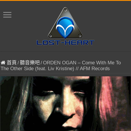
首頁
/
聽音樂吧
/
ORDEN OGAN – Come With Me To
The Other Side (feat. Liv Kristine) // AFM Records