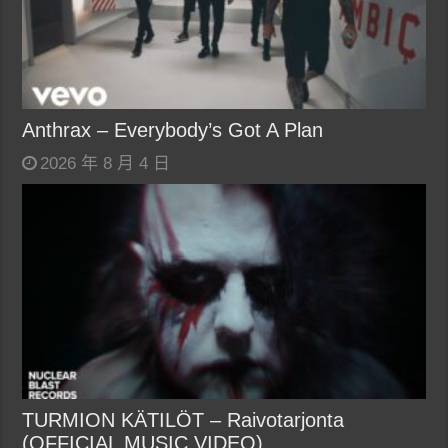
Anthrax – Everybody’s Got A Plan
2026 年 8 月 4 日
TURMION KÄTILÖT – Raivotarjonta
(OFFICIAL MUSIC VIDEO)